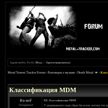
Здравствуйте, Гость! (
Вход
—
Зарегистрироваться
)
Metal Torrent Tracker Forum
›
Разговоры о музыке
›
Death Metal
›
Клас
 0
Классификация MDM
Ro-neF
RE: Классификация MDM
Unregistered
У американского мдм убрал бы аслов, потому что мд