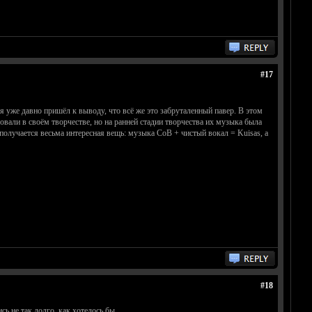
#17
 я уже давно пришёл к выводу, что всё же это забруталенный павер. В этом
овали в своём творчестве, но на ранней стадии творчества их музыка была
получается весьма интересная вещь: музыка CoB + чистый вокал = Kuisas, а
#18
ь не так долго, как хотелось бы.