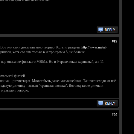
#19
а. Вот они сами доказали мою теорию. Кстати, раздача:
http://www.metal-
иплёл, хотя его там только в интро грамм 5, не больше.
ит под описание финского МДМа. Но в 9 треке вокал харшевый, а в 11 -
итальной фигнёй.
ющая - ритмсекция. Может быть даже наиважнейшая. Так вот исходя из неё
дскую ритмику - этакая "трешевая полька". Вот под такие ритмы и
к музыкант говорю.
#20