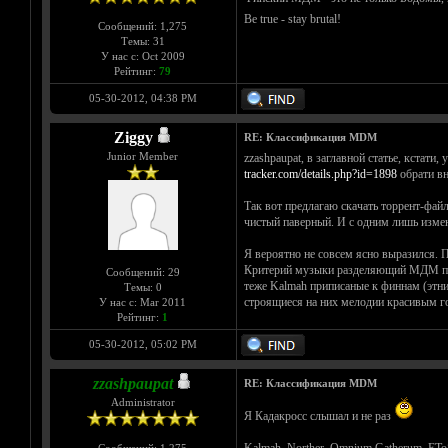
Be true - stay brutal!
Сообщений: 1,275
Темы: 31
У нас с: Oct 2009
Рейтинг:
79
05-30-2012, 04:38 PM
Ziggy
RE: Классификация MDM
Junior Member
zzashpaupat, в заглавной статье, кстати
tracker.com/details.php?id=1898
обрати вн
Так вот предлагаю скачать торрент-файл
чистый паверный. И с одним лишь измен
Я вероятно не совсем ясно выразился. 
Критерий музыки разделяющий МДМ по в
Сообщений: 29
теже Kalmah приписаные к финнам (этни
Темы: 0
строящиеся на них мелодии красивым го
У нас с: Mar 2011
Рейтинг:
1
05-30-2012, 05:02 PM
zzashpaupat
RE: Классификация MDM
Administrator
Я Кадакросс слышал и не раз