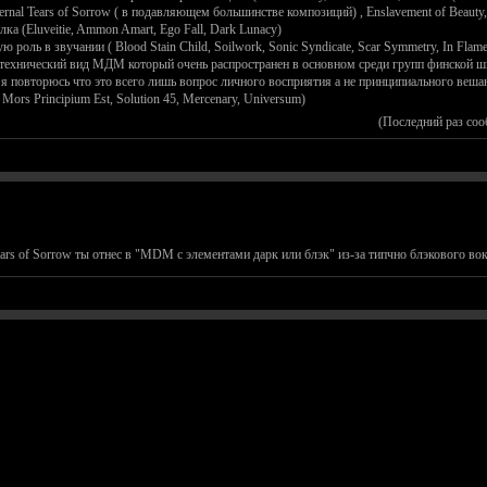
rnal Tears of Sorrow ( в подавляющем большинстве композиций) , Enslavement of Beauty, 
а (Eluveitie, Ammon Amart, Ego Fall, Dark Lunacy)
оль в звучании ( Blood Stain Child, Soilwork, Sonic Syndicate, Scar Symmetry, In Flames 
технический вид МДМ который очень распространен в основном среди групп финской шк
о я повторюсь что это всего лишь вопрос личного восприятия а не принципиального веша
ors Principium Est, Solution 45, Mercenary, Universum)
(Последний раз соо
ears of Sorrow ты отнес в "MDM c элементами дарк или блэк" из-за типчно блэкового во