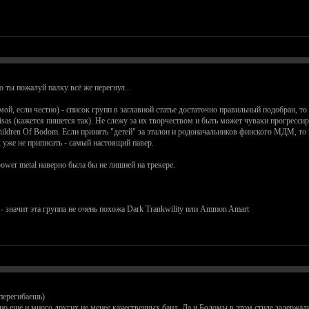
то ты пожалуй палку всё же перегнул...
ой, если честно) - список групп в заглавной статье достаточно правильный подобран, то
isas (кажется пишется так). Не слежу за их творчеством и быть может чуваки прогрессир
hildren Of Bodom. Если принять "детей" за эталон и родоначальников финского МДМ, то 
 уже не приписать - самый настоящий павер.
power metal наверно была бы не лишней на трекере.
- значит эта группа не очень похожа Dark Trankwility или Ammon Amart
 перегибаешь)
 еще и много других не менее качественных банд. Да и Бодомы в этом стиле задержалис