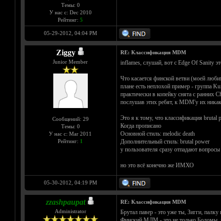
Темы: 0
У нас с: Dec 2010
Рейтинг:
5
05-29-2012, 04:04 PM
Ziggy
RE: Классификация MDM
Junior Member
inflames, слушай, вот с Edge Of Sanity э
Что касается финской ветви (моей любим
плане есть неплохой пример - группа Ku
практически в копейку снята с ранних C
послушав этих ребят, к MDM'y их никак
Это я к тому, что классификация brutal 
Сообщений: 29
Когда прописано
Темы: 0
Основной стиль: melodic death
У нас с: Mar 2011
Рейтинг:
1
Дополнительный стиль: brutal power
у пользователя сразу отпадают вопросы 
но это всё конечно же ИМХО
05-30-2012, 04:19 PM
zzashpaupat
RE: Классификация MDM
Administrator
Брутал павер - это уже ты, Зигги, палку
Финский МДМ - это не только Бодомы, но