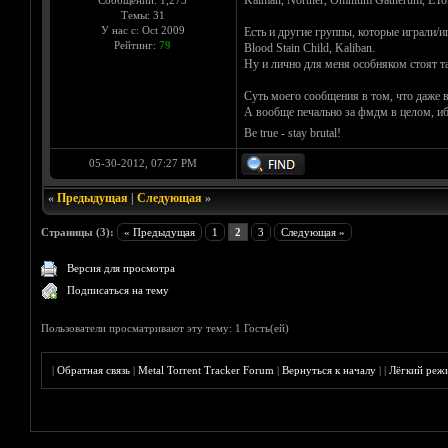
Kalmah, Norther, Omnium Gatherum, EToS
Сообщений: 1,275
Темы: 31
У нас с: Oct 2009
Есть и другие группы, которые играли/и
Рейтинг:
79
Blood Stain Child, Kaliban.
Ну и лично для меня особняком стоят так
Суть моего сообщения в том, что даже 
А вообще печально за фмдм в целом, иб
Be true - stay brutal!
05-30-2012, 07:27 PM
«
Предыдущая
|
Следующая
»
Страницы (3):
« Предыдущая
1
2
3
Следующая »
Версия для просмотра
Подписаться на тему
Пользователи просматривают эту тему: 1 Гость(ей)
|
Обратная связь
|
Metal Torrent Tracker Forum
|
Вернуться к началу
|
|
Лёгкий реж