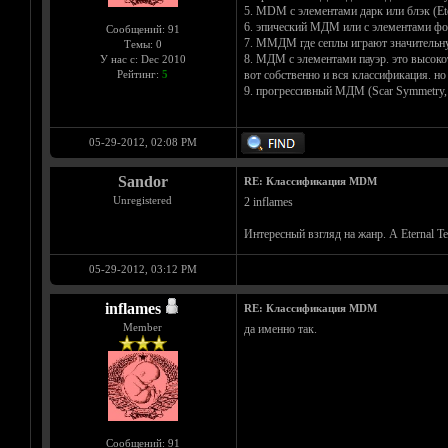
5. MDM c элементами дарк или блэк (Ete
6. эпический МДМ или c элементами фолк
Сообщений: 91
7. ММДМ где сеплы играют значительную р
Темы: 0
8. МДМ с элементами пауэр. это высоко
У нас с: Dec 2010
Рейтинг:
5
вот собственно и вся классификация. н
9. прогрессивный МДМ (Scar Symmetry, M
05-29-2012, 02:08 PM
Sandor
RE: Классификация MDM
Unregistered
2 inflames
Интересный взгляд на жанр. А Eternal T
05-29-2012, 03:12 PM
inflames
RE: Классификация MDM
Member
да именно так.
Сообщений: 91