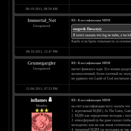
08-19-2011, 08:59 AM
Immortal_Not
RE: Классификация MDM
Unregistered
snegovik Писал(а):
Я хотел сказать что log не mdm, а ты lol 
Какбе если брать тональность за основ
08-19-2011, 12:47 PM
Grumegargler
RE: Классификация MDM
Unregistered
насчет финского мдм. Его можно раздели
меланхоличный, более плотный по звуку 
но удивило что Lamb of God посчитали 
12-06-2011, 07:53 PM
inflames
RE: Классификация MDM
Member
на счет классификации могу сказать что
1. агресивный МДМ ( At The Gates, Gates 
2. МДМ как определение мелодик с посто
3. атмосферный (я бы даже сказал гло
мелодизму или же как некая готическая вс
4. трешевый МДМ где мелодика не так уж