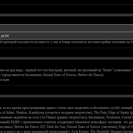
да lol
ной критерий похожести музыки то у нас и блацк получится местами крайне похожим на 
ть на два вида...первый тот что быстрый, жесткий, построенный на "битве" клавишных 
(представители Insomnium, Eternal Tears of Sorrow, Before the Dawn)
за мдм
 я за все время прослушивания даного стиля смог выделить и обозначить сугубо личный 
of Ishtar, Shadow, Kataklysm (отчасти в позднем творчестве), Thy Pain, Edge of Sanity (
янным акцентом на соло ( In Flames (раннее творчество), Insomnium, Noumena, Fractal G
бальный) МДМ с применением семплов создающих обьемную атмосферу звучания. это да
тавка ( Before the Dawn, DT, Dark the Sun, Eternal Tears of Sorrow (частично), Edge of S
 и много но с явно выраженой ритмсекцией ( Arch Enemy, The Duskfall, Haunted (возможн