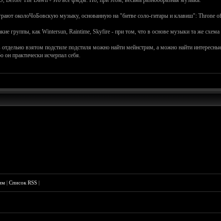
, Before The Dawn - это всё фмдм. Но, при этом, весьма разнообразная музыка.
грают околоЧоБовскую музыку, основанную на "битве соло-гитары и клавиш": Throne of 
ие группы, как Wintersun, Raintime, Skyfire - при том, что в основе музыки та же схема
в отдельно взятом подстиле подстиля можно найти мейнстрим, а можно найти интересны
о он практически исчерпал себя.
им
|
Список RSS
|