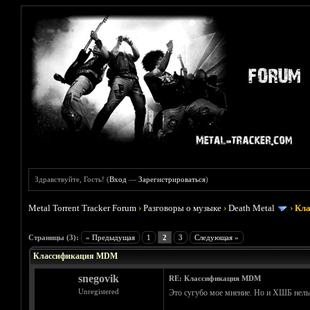
Здравствуйте, Гость! (
Вход
—
Зарегистрироваться
)
Metal Torrent Tracker Forum
›
Разговоры о музыке
›
Death Metal
›
Кл
Голосов: 0 - Средняя оценка: 0
1
2
3
4
5
Страницы (3):
« Предыдущая
1
2
3
Следующая »
Классификация MDM
snegovik
RE: Классификация MDM
Unregistered
Это сугубо мое мнение. Но и ХШБ нельз