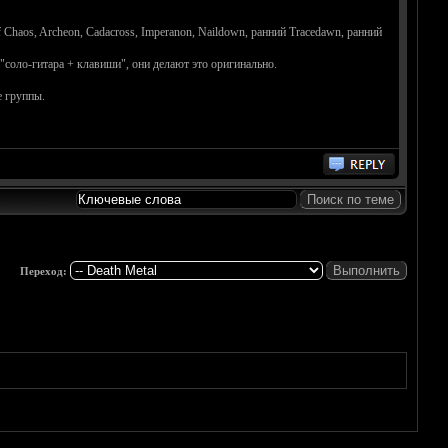
Chaos, Archeon, Cadacross, Imperanon, Naildown, ранний Tracedawn, ранний
 "соло-гитара + клавиши", они делают это оригинально.
е группы.
Переход: