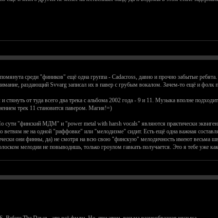
, упомянута среди "фиников" ещё одна группа - Cadacross, давно и прочно забытые ребят
имание, раздающий Svvarg записал их в павер с грубым вокалом. Зачем-то ещё и фолк пр
 и стянуть от туда всего два трека с альбома 2002 года - 9 и 11. Музыка вполне подход
ением трек 11 становится павером. Магия!=)
По сути "финский МДМ" и "power metal with harsh vocals" являются практически эквиген
етвям не на одной "риффовке" или "мелодизме" сидит. Есть ещё одна важная составля
чески они финны, да) не смотря на всю свою "финскую" мелодичность имеют весьма шве
лоском мелодии не повыводишь, только гроулом гавкать получается. Это я тебе уже ка