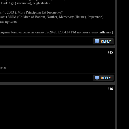
Dark Age ( частично), Nightshade)
( c 2003 ), Mors Principium Est (частично))
олы МДМ (Children of Bodom, Norther, Mercenary (Дания), Imperanon)
ния ярлыков.
бщение было отредактировано 05-29-2012, 04:14 PM пользователем
inflames
.)
#15
кала?
#16