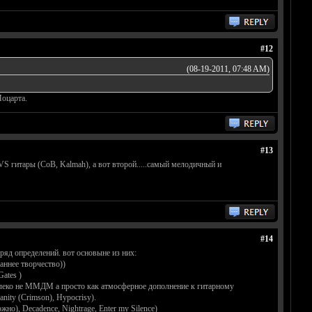
#12
(08-19-2011, 07:48 AM)
Моцарта.
#13
VS гитары (CoB, Kalmah), а вот второй.....самый мелодичный и
#14
ряд определений. вот основыне из них:
раннее творчество))
ates )
леко не ММДМ а просто как атмосферное дополнение к гитарному
anity (Crimson), Hypocrisy).
о), Decadence, Nightrage, Enter my Silence)