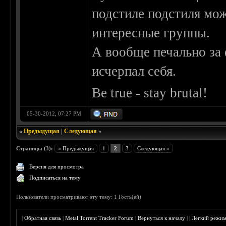
подстиле подстиля мо
интересные группы.
А вообще печально за 
исчерпал себя.
Be true - stay brutal!
05-30-2012, 07:27 PM
«
Предыдущая
|
Следующая
»
Страницы (3):
« Предыдущая
1
2
3
Следующая »
Версия для просмотра
Подписаться на тему
Пользователи просматривают эту тему: 1 Гость(ей)
|
Обратная связь
|
Metal Torrent Tracker Forum
|
Вернуться к началу
|
|
Лёгкий режи