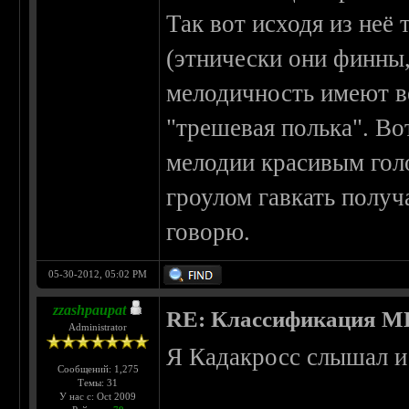
Так вот исходя из неё
(этнически они финны,
мелодичность имеют в
"трешевая полька". Во
мелодии красивым гол
гроулом гавкать получ
говорю.
05-30-2012, 05:02 PM
zzashpaupat
RE: Классификация 
Administrator
Я Кадакросс слышал и
Сообщений: 1,275
Темы: 31
У нас с: Oct 2009