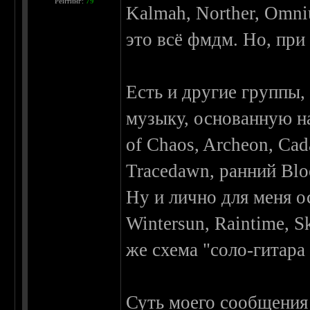
Рейтинг:
79
Kalmah, Norther, Omni
это всё фмдм. Но, при
Есть и другие группы
музыку, основанную на
of Chaos, Archeon, Cad
Tracedawn, ранний Bloo
Ну и лично для меня о
Wintersun, Raintime, S
же схема "соло-гитара
Суть моего сообщения 