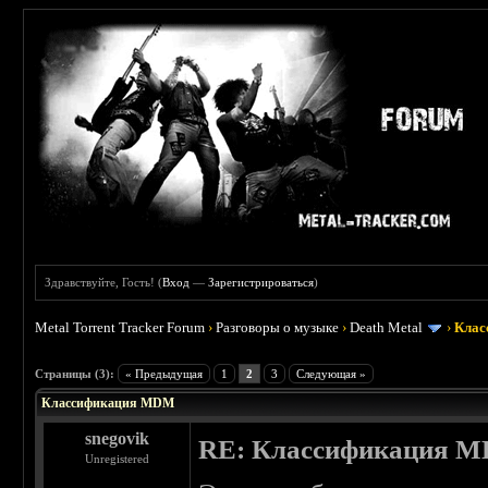
Здравствуйте, Гость! (
Вход
—
Зарегистрироваться
)
Metal Torrent Tracker Forum
›
Разговоры о музыке
›
Death Metal
›
Клас
 0
Страницы (3):
« Предыдущая
1
2
3
Следующая »
Классификация MDM
snegovik
RE: Классификация 
Unregistered