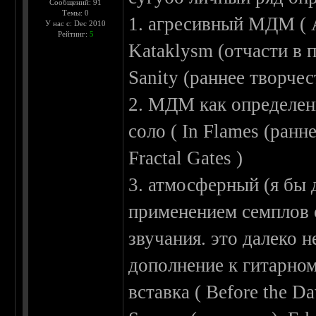
Сообщений: 91
Темы: 0
1. агресивный МДМ ( At
У нас с: Dec 2010
Рейтинг:
5
Kataklysm (отчасти в п
Sanity (раннее творчес
2. МДМ как определен
соло ( In Flames (ран
Fractal Gates )
3. атмосферный (я бы
применением семплов
звучания. это далеко
дополнение к гитарном
вставка ( Before the Da