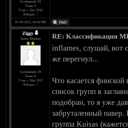
Сообщений: 91
Темы: 0
У нас с: Dec 2010
Рейтинг:
5
05-29-2012, 04:04 PM
Ziggy
RE: Классификация 
Junior Member
inflames, слушай, вот 
же перегнул...
Сообщений: 29
Темы: 0
Что касается финской 
У нас с: Mar 2011
Рейтинг:
1
список групп в заглав
подобран, то я уже да
забруталенный павер. 
группа Kuisas (кажется