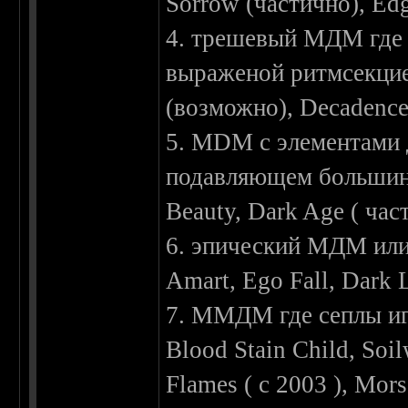
Sorrow (частично), Edg
4. трешевый МДМ где м
выраженой ритмсекцией
(возможно), Decadence,
5. MDM c элементами да
подавляющем большинс
Beauty, Dark Age ( час
6. эпический МДМ или
Amart, Ego Fall, Dark 
7. ММДМ где сеплы иг
Blood Stain Child, Soi
Flames ( c 2003 ), Mor