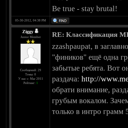
Be true - stay brutal!
05-30-2012, 04:38 PM
Ziggy
RE: Классификация 
Junior Member
zzashpaupat, в заглавн
"фиников" ещё одна гр
забытые ребята. Вот о
Сообщений: 29
Темы: 0
раздача:
http://www.me
У нас с: Mar 2011
Рейтинг:
1
обрати внимание, разд
грубым вокалом. Зачем
только в интро грамм 