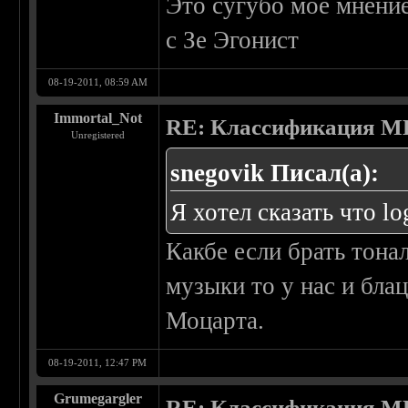
Это сугубо мое мнение
с Зе Эгонист
08-19-2011, 08:59 AM
Immortal_Not
RE: Классификация 
Unregistered
snegovik Писал(а):
Я хотел сказать что lo
Какбе если брать тона
музыки то у нас и бла
Моцарта.
08-19-2011, 12:47 PM
Grumegargler
RE: Классификация 