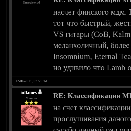
Unregistered
насчет финского мдм. 
тот что быстрый, жес
VS гитары (CoB, Kalma
меланхоличный, более 
Insomnium, Eternal Tea
но удивило что Lamb o
12-06-2011, 07:53 PM
inflames
RE: Классификация 
Member
на счет классификации 
прослушивания даного
сугубо личный ряд опр