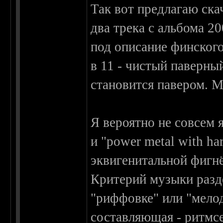
Так вот предлагаю скач
два трека с альбома 20
под описание финског
в 11 - чистый паверны
становится павером. М
Я вероятно не совсем
и "power metal with ha
эквигенитальной фигн
Критерий музыки раз
"риффовке" или "мелод
составляющая - ритмс