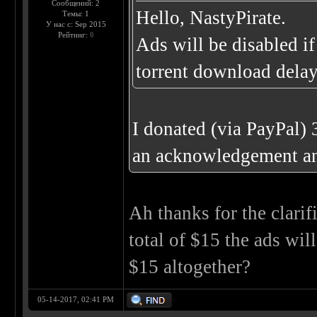
Сообщений: 2
Hello, NastyPirate.
Темы: 1
У нас с: Sep 2015
Рейтинг:
0
Ads will be disabled i
torrent download delay
I donated (via PayPal)
an acknowledgement and 
Ah thanks for the clarif
total of $15 the ads wil
$15 altogether?
05-14-2017, 02:41 PM