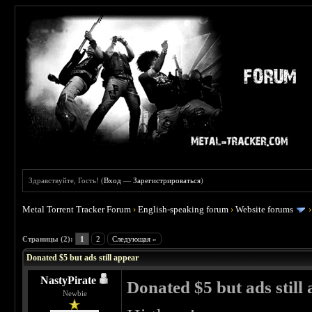
Здравствуйте, Гость! (
Вход
—
Зарегистрироваться
)
Metal Torrent Tracker Forum
›
English-speaking forum
›
Website forums
 1
Страницы (2):
1
2
Следующая »
Donated $5 but ads still appear
NastyPirate
Donated $5 but ads still
Newbie