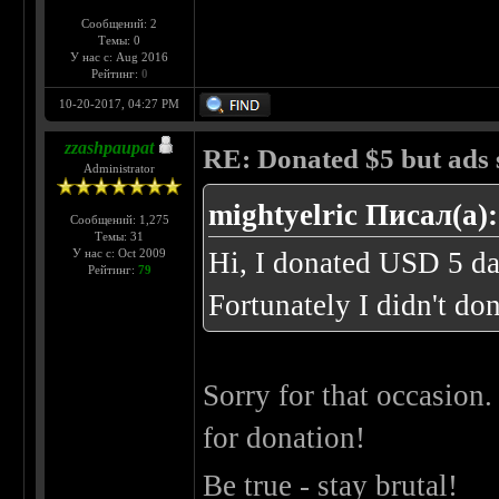
Сообщений: 2
Темы: 0
У нас с: Aug 2016
Рейтинг:
0
10-20-2017, 04:27 PM
zzashpaupat
RE: Donated $5 but ads s
Administrator
mightyelric Писал(а):
Сообщений: 1,275
Темы: 31
У нас с: Oct 2009
Hi, I donated USD 5 day
Рейтинг:
79
Fortunately I didn't do
Sorry for that occasion
for donation!
Be true - stay brutal!