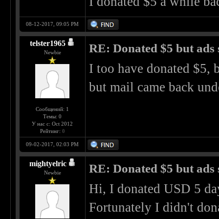
I donated $5 a while ba
08-12-2017, 09:05 PM
telster1965
RE: Donated $5 but ads s
Newbie
I too have donated $5, b
but mail came back und
Сообщений: 1
Темы: 0
У нас с: Oct 2012
Рейтинг:
0
09-02-2017, 02:03 PM
mightyelric
RE: Donated $5 but ads s
Newbie
Hi, I donated USD 5 days
Fortunately I didn't don