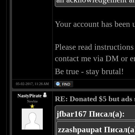
Your account has been 
Please read instructions
contact me via DM or em
Be true - stay brutal!
05-02-2017, 11:26 AM
NastyPirate
RE: Donated $5 but ads s
Newbie
jfbar167 Писал(а):
zzashpaupat Писал(а