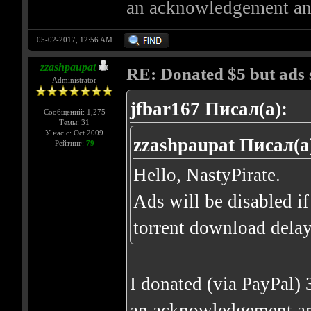
an acknowledgement and 
05-02-2017, 12:56 AM
zzashpaupat
RE: Donated $5 but ads s
Administrator
jfbar167 Писал(а):
Сообщений: 1,275
Темы: 31
У нас с: Oct 2009
zzashpaupat Писал(а
Рейтинг:
79
Hello, NastyPirate.
Ads will be disabled i
torrent download delay
I donated (via PayPal)
an acknowledgement and 