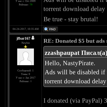
У нас с: Oct 2009
Рейтинг:
79
torrent download delay 
Be true - stay brutal!
04-24-2017, 10:35 AM
jfbar167
RE: Donated $5 but ads s
Newbie
zzashpaupat Писал(а)
Hello, NastyPirate.
Ads will be disabled i
Сообщений: 1
Темы: 0
У нас с: Jan 2017
torrent download delay 
Рейтинг:
0
I donated (via PayPal) 