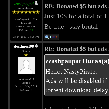
zzashpaupat
RE: Donated $5 but ads s
Administrator
Just 10$ for a total of 
Сообщений: 1,275
Темы: 31
Be true - stay brutal!
У нас с: Oct 2009
Рейтинг:
79
05-14-2017, 04:06 PM
deadmeat08
RE: Donated $5 but ads s
Newbie
zzashpaupat Писал(а)
Hello, NastyPirate.
Ads will be disabled i
Сообщений: 1
Темы: 0
У нас с: May 2016
torrent download delay 
Рейтинг:
0