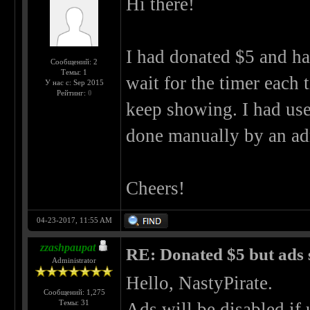
Hi there!
I had donated $5 and ha
Сообщений: 2
Темы: 1
wait for the timer each 
У нас с: Sep 2015
Рейтинг:
0
keep showing. I had us
done manually by an ad
Cheers!
04-23-2017, 11:55 AM
zzashpaupat
RE: Donated $5 but ads s
Administrator
Hello, NastyPirate.
Сообщений: 1,275
Темы: 31
Ads will be disabled if