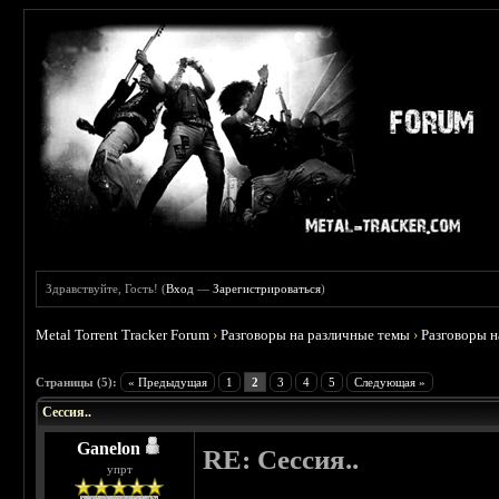
Здравствуйте, Гость! (
Вход
—
Зарегистрироваться
)
Metal Torrent Tracker Forum
›
Разговоры на различные темы
›
Разговоры 
 5
Страницы (5):
« Предыдущая
1
2
3
4
5
Следующая »
Сессия..
Ganelon
RE: Сессия..
упрт