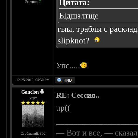
Цитата:
Рейтинг:
7
Ыдшзлтще
гыы, траблы с расклад
slipknot?
Упс.....
12-25-2010, 05:30 PM
Ganelon
RE: Сессия..
упрт
up((
__________________
— Вот и все, — сказал
Сообщений: 936