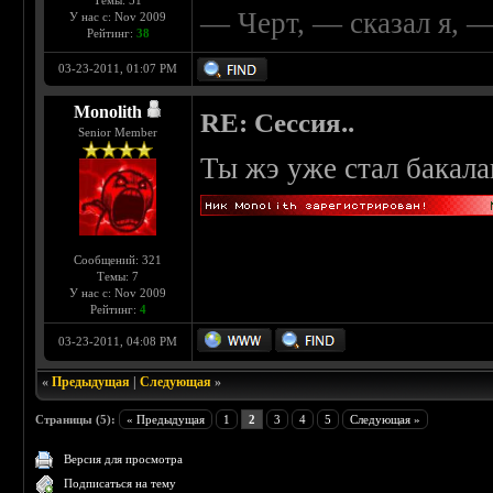
Темы: 51
— Черт, — сказал я, 
У нас с: Nov 2009
Рейтинг:
38
03-23-2011, 01:07 PM
Monolith
RE: Сессия..
Senior Member
Ты жэ уже стал бакала
Сообщений: 321
Темы: 7
У нас с: Nov 2009
Рейтинг:
4
03-23-2011, 04:08 PM
«
Предыдущая
|
Следующая
»
Страницы (5):
« Предыдущая
1
2
3
4
5
Следующая »
Версия для просмотра
Подписаться на тему