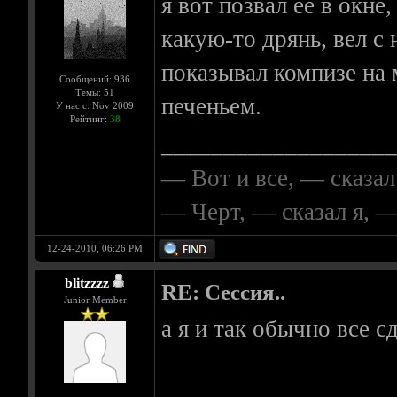
я вот позвал ее в окне
какую-то дрянь, вел с
показывал компизе на 
Сообщений: 936
Темы: 51
печеньем.
У нас с: Nov 2009
Рейтинг:
38
__________________
— Вот и все, — сказал
— Черт, — сказал я, 
12-24-2010, 06:26 PM
blitzzzz
RE: Сессия..
Junior Member
а я и так обычно все с