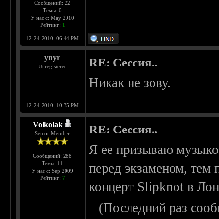
Сообщений: 22
Темы: 0
У нас с: May 2010
Рейтинг:
1
12-24-2010, 06:44 PM
ynyr
RE: Сессия..
Unregistered
Никак не зову.
12-24-2010, 10:35 PM
Volkolak
RE: Сессия..
Senior Member
Я ее призываю музыко
Сообщений: 288
Темы: 11
перед экзаменом, тем 
У нас с: Sep 2009
Рейтинг:
7
концерт Slipknot в Лон
(Последний раз сооб