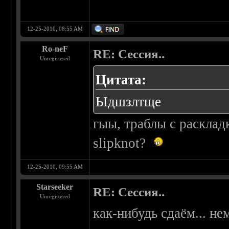
12-25-2010, 08:55 AM
Ro-neF
RE: Сессия..
Unregistered
Цитата:
Ыдшзлтще
гыы, траблы с расклад
slipknot?
12-25-2010, 09:55 AM
Starseeker
RE: Сессия..
Unregistered
как-нибудь сдаём... не