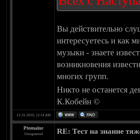
Всех с Наступ
Вы действительно слуш
интересуетесь и как м
музыки - знаете извес
возникновения извест
многих групп.
Никто не останется де
К.Кобейн ©
12-31-2010, 12:54 AM
Ptomaine
RE: Тест на знание тя
Unregistered