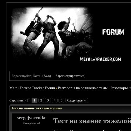
Здравствуйте, Гость! (
Вход
—
Зарегистрироваться
)
Metal Torrent Tracker Forum
›
Разговоры на различные темы
›
Разговоры 
 5
Страницы (5):
1
2
3
4
5
Следующая »
Тест на знание тяжелой музыки
sergejvoevoda
Тест на знание тяжело
Unregistered