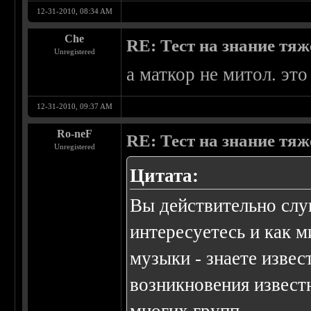
12-31-2010, 08:34 AM
Che
RE: Тест на знание тя
Unregistered
а маткор не митол. это
12-31-2010, 09:37 AM
Ro-neF
RE: Тест на знание тя
Unregistered
Цитата:
Вы действительно слуш
интересуетесь и как 
музыки - знаете извес
возникновения извест