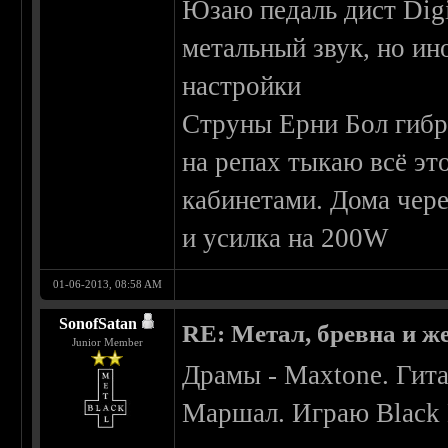
Юзаю педаль дист Digi
метальный звук, но и
настройки
Струны Ерни Бол гиб
на репах тыкаю всё эт
кабинетами. Дома чере
и усилка на 200W
01-06-2013, 08:58 AM
SonofSatan
RE: Метал, бревна и же
Junior Member
Драмы - Maxtone. Гита
Маршал. Играю Black 