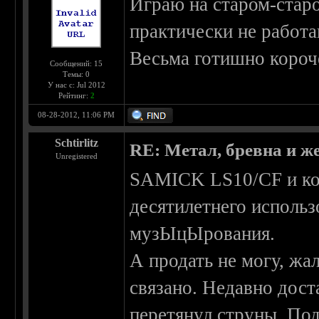
Играю на старом-стар
практически не работа
Весьма готишно короче
Сообщений: 15
Темы: 0
У нас с: Jul 2012
Рейтинг:
2
08-28-2012, 11:06 PM
Schtirlitz
RE: Метал, бревна и же
Unregistered
SAMICK LS10/CF и ком
десятилетнего использ
музЫцЫрования.
А продать не могу, жа
связано. Недавно дост
перетянул струны. Под