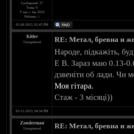
Сообщений: 27
Темы: 0
У нас с: Jan 2010
Рейтинг:
1
01-06-2013, 01:45 PM
Kitler
RE: Метал, бревна и же
Unregistered
Народе, підкажіть, буд
E B. Зараз маю 0.13-0
дзвеніти об лади. Чи 
Моя гітара.
Стаж - 3 місяці))
03-11-2013, 04:34 PM
Zonderman
RE: Метал, бревна и же
Unregistered