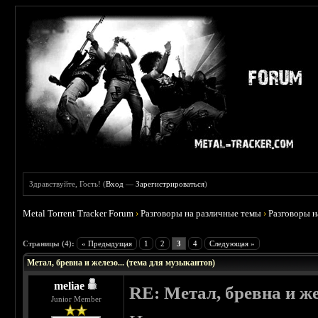
Здравствуйте, Гость! (
Вход
—
Зарегистрироваться
)
Metal Torrent Tracker Forum
›
Разговоры на различные темы
›
Разговоры 
 0
Страницы (4):
« Предыдущая
1
2
3
4
Следующая »
Метал, бревна и железо... (тема для музыкантов)
meliae
RE: Метал, бревна и же
Junior Member