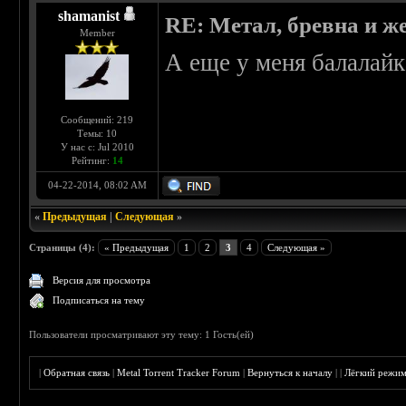
shamanist
RE: Метал, бревна и же
Member
А еще у меня балалайк
Сообщений: 219
Темы: 10
У нас с: Jul 2010
Рейтинг:
14
04-22-2014, 08:02 AM
«
Предыдущая
|
Следующая
»
Страницы (4):
« Предыдущая
1
2
3
4
Следующая »
Версия для просмотра
Подписаться на тему
Пользователи просматривают эту тему: 1 Гость(ей)
|
Обратная связь
|
Metal Torrent Tracker Forum
|
Вернуться к началу
|
|
Лёгкий режи