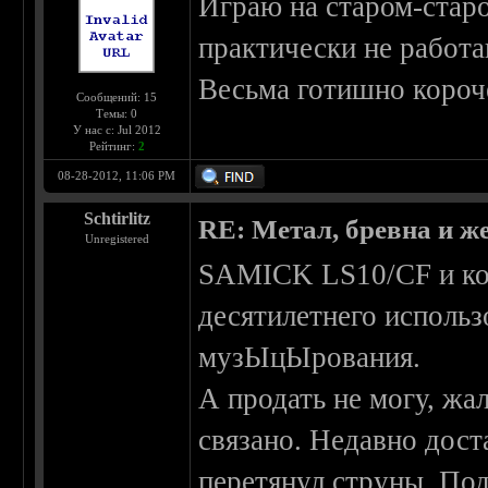
Играю на старом-стар
практически не работа
Весьма готишно короче
Сообщений: 15
Темы: 0
У нас с: Jul 2012
Рейтинг:
2
08-28-2012, 11:06 PM
Schtirlitz
RE: Метал, бревна и же
Unregistered
SAMICK LS10/CF и ком
десятилетнего использ
музЫцЫрования.
А продать не могу, жа
связано. Недавно дост
перетянул струны. Под