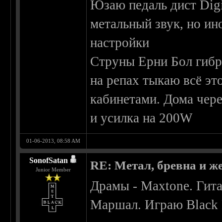
Юзаю педаль дист Digi
метальный звук, но и
настройки
Струны Ерни Бол гиб
на репах тыкаю всё эт
кабинетами. Дома чере
и усилка на 200W
01-06-2013, 08:58 AM
SonofSatan
RE: Метал, бревна и же
Junior Member
Драмы - Maxtone. Гита
Маршал. Играю Black 