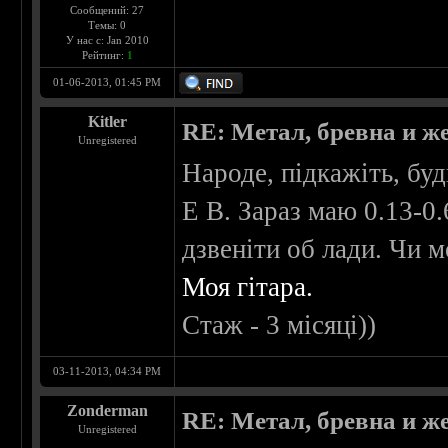
Сообщений: 27
Темы: 0
У нас с: Jan 2010
Рейтинг:
1
01-06-2013, 01:45 PM
Kitler
RE: Метал, бревна и же
Unregistered
Народе, підкажіть, буд
E B. Зараз маю 0.13-0
дзвеніти об лади. Чи 
Моя гітара.
Стаж - 3 місяці))
03-11-2013, 04:34 PM
Zonderman
RE: Метал, бревна и же
Unregistered