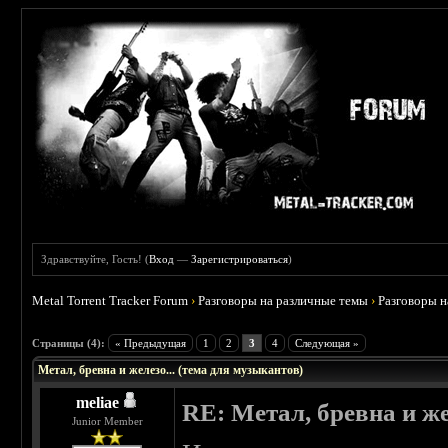
Здравствуйте, Гость! (
Вход
—
Зарегистрироваться
)
Metal Torrent Tracker Forum
›
Разговоры на различные темы
›
Разговоры 
 0
Страницы (4):
« Предыдущая
1
2
3
4
Следующая »
Метал, бревна и железо... (тема для музыкантов)
meliae
RE: Метал, бревна и же
Junior Member