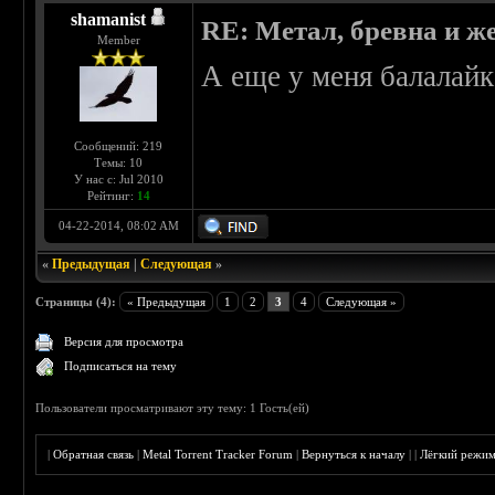
shamanist
RE: Метал, бревна и же
Member
А еще у меня балалайк
Сообщений: 219
Темы: 10
У нас с: Jul 2010
Рейтинг:
14
04-22-2014, 08:02 AM
«
Предыдущая
|
Следующая
»
Страницы (4):
« Предыдущая
1
2
3
4
Следующая »
Версия для просмотра
Подписаться на тему
Пользователи просматривают эту тему: 1 Гость(ей)
|
Обратная связь
|
Metal Torrent Tracker Forum
|
Вернуться к началу
|
|
Лёгкий режи