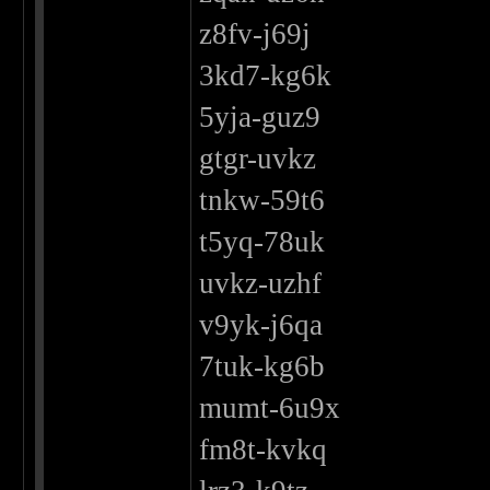
z8fv-j69j
3kd7-kg6k
5yja-guz9
gtgr-uvkz
tnkw-59t6
t5yq-78uk
uvkz-uzhf
v9yk-j6qa
7tuk-kg6b
mumt-6u9x
fm8t-kvkq