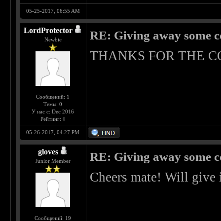
05-25-2017, 06:55 AM
LordProtector
RE: Giving away some c
Newbie
THANKS FOR THE C
Сообщений: 1
Темы: 0
У нас с: Dec 2016
Рейтинг:
0
05-26-2017, 04:27 PM
gloves
RE: Giving away some c
Junior Member
Cheers mate! Will give i
Сообщений: 19