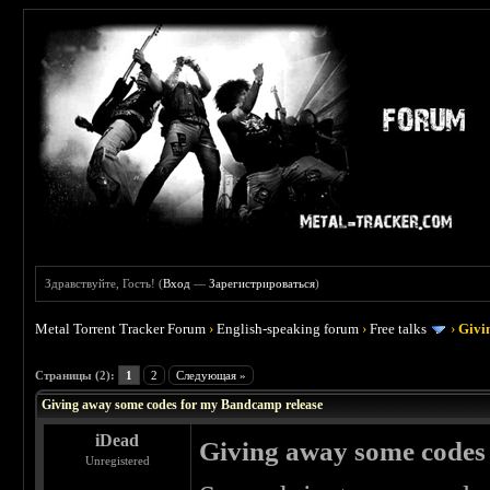
Здравствуйте, Гость! (
Вход
—
Зарегистрироваться
)
Metal Torrent Tracker Forum
›
English-speaking forum
›
Free talks
›
Givi
 0
Страницы (2):
1
2
Следующая »
Giving away some codes for my Bandcamp release
iDead
Giving away some codes
Unregistered