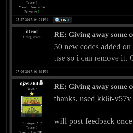
Темы: 2
У нас с: Nov 2014
Рейтинг:
5
05-27-2017, 04:04 PM
iDead
RE: Giving away some c
Unregistered
50 new codes added on
use so i can remove it.
07-06-2017, 01:39 PM
djzeratul
RE: Giving away some c
Newbie
thanks, used kk6t-v57v
will post feedback once
Сообщений: 2
Темы: 0
У нас с: Dec 2016