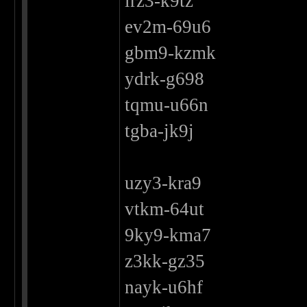
lrz3-k9tz
ev2m-69u6
gbm9-kzmk
ydrk-g698
tqmu-u66n
tgba-jk9j
uzy3-kra9
vtkm-64ut
9ky9-kma7
z3kk-gz35
nayk-u6hf