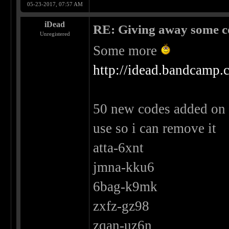
05-23-2017, 07:57 AM
iDead
RE: Giving away some c
Unregistered
Some more
http://idead.bandcamp
50 new codes added on
use so i can remove it
atta-6xnt
jmna-kku6
6bag-k9mk
zxfz-gz98
zqan-uz6n