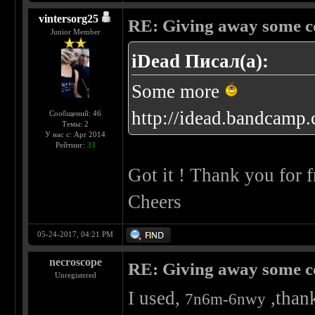
vintersorg25
RE: Giving away some c
Junior Member
iDead Писал(а):
Some more
http://idead.bandcamp
Сообщений: 46
Темы: 2
У нас с: Apr 2014
Рейтинг:
33
Got it ! Thank you for fr
Cheers
05-24-2017, 04:21 PM
necroscope
RE: Giving away some c
Unregistered
I used,
,thank
7n6m-6nwy