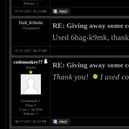
Рейтинг:
0
07-07-2017, 03:23 AM
Hail_Kthulu
RE: Giving away some c
Unregistered
Used 6bag-k9mk, thanks
07-11-2017, 06:37 AM
codemonkey77
RE: Giving away some c
Newbie
Thank you!
I used c
Сообщений: 1
Темы: 0
У нас с: Jul 2016
Рейтинг:
0
08-17-2017, 02:24 PM