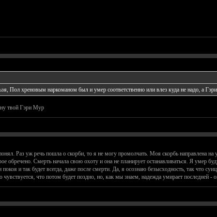
зя, Пол хреновым наркоманом был и умер соответственно или влез куда не надо, а Гэри 
бану твой Гэри Мур
понял. Раз уж речь пошла о скорби, то я не могу промолчать. Моя скорбь направлена на у
рое обречено. Смерть начала свою охоту и она не планирует останавливаться. Я умер буд
 покоя и так будет всегда, даже после смерти. Да, я осознаю безысходность, так что суици
о чувствуется, что потом будет поздно, но, как мы знаем, надежда умирает последней - о