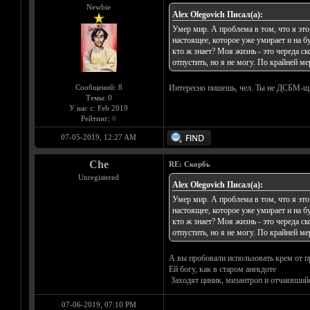
Newbie
Alex Olegovich Писал(а):
Умер мир. А проблема в том, что я это 
настоящее, которое уже умирает и на б
кто ж знает? Моя жизнь - это череда ск
отпустить, но я не могу. По крайней ме
Сообщений: 8
Интересно пишешь, чел. Ты не ДСБМ-щ
Темы: 0
У нас с: Feb 2019
Рейтинг:
0
07-05-2019, 12:27 AM
Che
RE: Скорбь
Unregistered
Alex Olegovich Писал(а):
Умер мир. А проблема в том, что я это 
настоящее, которое уже умирает и на б
кто ж знает? Моя жизнь - это череда ск
отпустить, но я не могу. По крайней ме
А вы пробовали использовать крем от п
Ей богу, как в старом анекдоте
Заходят циник, мизантроп и отчаявшийся
07-06-2019, 07:10 PM