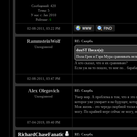
Сообщений: 420
Темы: 5
У нас с: Jan 2010
Рейтинг:
6
02-08-2011, 03:22 PM
RammsteinWolf
RE: Скорбь
Unregistered
duuST Писал(а):
Пола Грея и Гэри Мура сравнивать нель
А кто сказал, что я их сравниваю?
Если уж на то пошло, то мне по... бара
02-08-2011, 03:47 PM
Alex Olegovich
RE: Скорбь
Unregistered
Умер мир. А проблема в том, что я это 
которое уже умирает и на будущее, кото
Моя жизнь - это череда скорбной тоски и
могу. По крайней мере сейчас не могу, н
07-04-2019, 09:40 PM
RichardChaseFanatic
RE: Скорбь