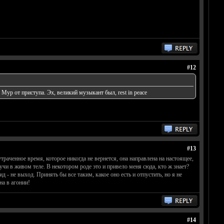
#12
Мур от приступа. Эх, великий музыкант был, rest in peace
#13
траченное время, которое никогда не вернется, она направлена на настоящее,
учи в живом теле. В некотором роде это и привело меня сюда, кто ж знает?
д - не выход. Принять бы все таким, какое оно есть и отпустить, но я не
на в агонии!
#14