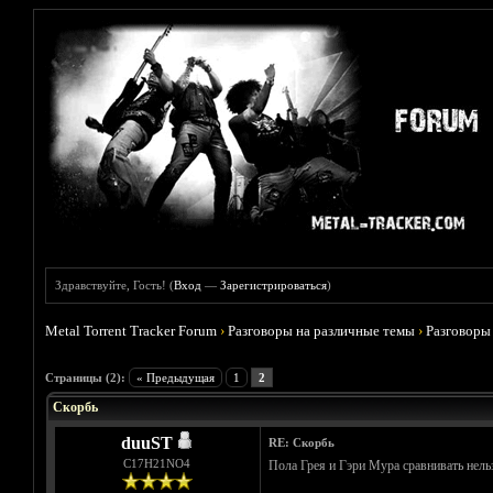
Здравствуйте, Гость! (
Вход
—
Зарегистрироваться
)
Metal Torrent Tracker Forum
›
Разговоры на различные темы
›
Разговоры
Голосов: 0 - Средняя оценка: 0
1
2
3
4
5
Страницы (2):
« Предыдущая
1
2
Скорбь
duuST
RE: Скорбь
С17H21NO4
Пола Грея и Гэри Мура сравнивать нельз