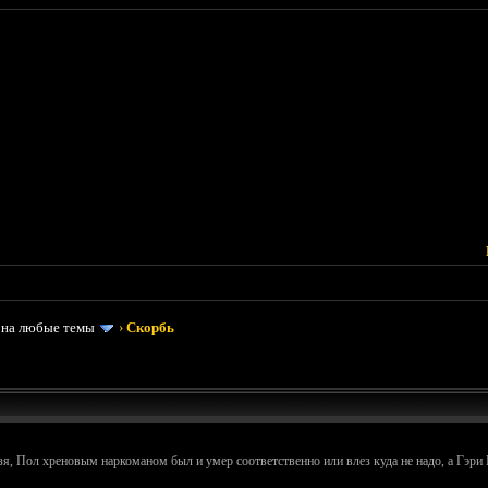
 на любые темы
›
Скорбь
я, Пол хреновым наркоманом был и умер соответственно или влез куда не надо, а Гэри М