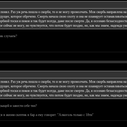
понял. Раз уж речь пошла о скорби, то я не могу промолчать. Моя скорбь направлена на 
удущее, которое обречено. Смерть начала свою охоту и она не планирует останавливаться
орбной тоски и покоя и так будет всегда, даже после смерти. Да, я осознаю безысходность
ре сейчас не могу, но чувствуется, что потом будет поздно, но, как мы знаем, надежда ум
ик случаем?
понял. Раз уж речь пошла о скорби, то я не могу промолчать. Моя скорбь направлена на 
удущее, которое обречено. Смерть начала свою охоту и она не планирует останавливаться
орбной тоски и покоя и так будет всегда, даже после смерти. Да, я осознаю безысходность
ре сейчас не могу, но чувствуется, что потом будет поздно, но, как мы знаем, надежда ум
рыщей и завести себе тян?
 в жизни скептик в бар а ему говорят: "Алкоголь только с 18ти"