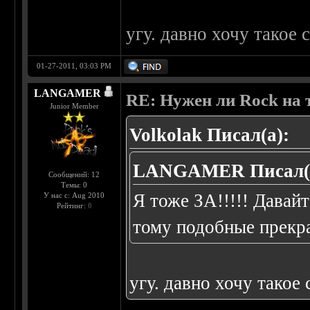
угу. давно хочу такое с
01-27-2011, 03:03 PM
LANGAMER
RE: Нужен ли Rock на
Junior Member
Volkolak Писал(а):
LANGAMER Писал(
Сообщений: 12
Темы: 0
Я тоже ЗА!!!!! Дав
У нас с: Aug 2010
Рейтинг:
0
тому подобные прекр
угу. давно хочу такое 