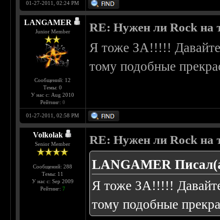
01-27-2011, 02:24 PM
LANGAMER
RE: Нужен ли Rock на
Junior Member
Я тоже ЗА!!!!! Дава
тому подобные прекра
Сообщений: 12
Темы: 0
У нас с: Aug 2010
Рейтинг:
0
01-27-2011, 02:58 PM
Volkolak
RE: Нужен ли Rock на
Senior Member
LANGAMER Писал(а
Сообщений: 288
Темы: 11
У нас с: Sep 2009
Я тоже ЗА!!!!! Дав
Рейтинг:
7
тому подобные прекра