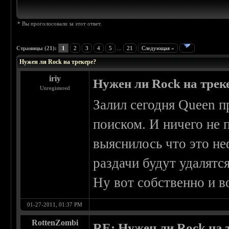
* Вы проголосовали за этот ответ.
Страницы (21):
1
2
3
4
5
...
21
Следующая »
Нужен ли Rock на трекере?
iriy
Нужен ли Rock на тре
Unregistered
Залил сегодня Queen 
поиском. И ничего не 
выяснилось что это не
раздачи будут удалятся
Ну вот собственно и в
01-27-2011, 01:37 PM
RottenZombi
RE: Нужен ли Rock на