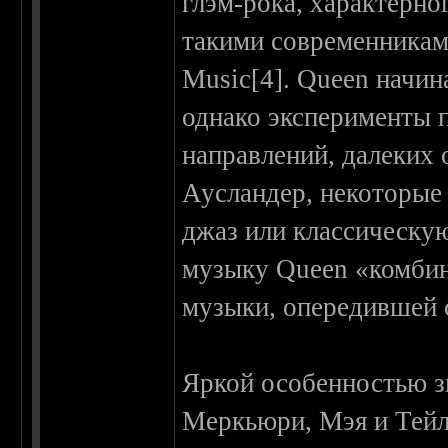
глэм-рока, характерно
такими современниками
Music[4]. Queen начин
однако эксперименты 
направлений, далеких 
Аусландер, некоторые 
джаз или классическу
музыку Queen «комбин
музыки, опередившей с
Яркой особенностью зв
Меркьюри, Мэя и Тейл