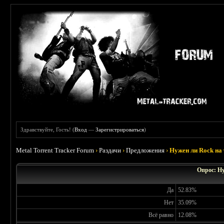
Здравствуйте, Гость! (
Вход
—
Зарегистрироваться
)
Metal Torrent Tracker Forum
›
Раздачи
›
Предложения
›
Нужен ли Rock на
Опрос: Н
Да
52.83%
Нет
35.09%
Всё равно
12.08%