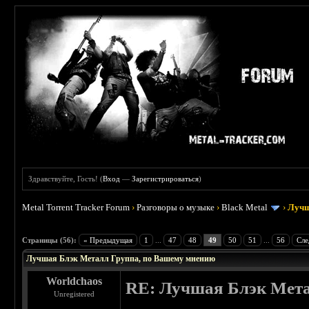
Здравствуйте, Гость! (
Вход
—
Зарегистрироваться
)
Metal Torrent Tracker Forum
›
Разговоры о музыке
›
Black Metal
›
Лучш
: 4.19
Страницы (56):
« Предыдущая
1
...
47
48
49
50
51
...
56
Сле
Лучшая Блэк Металл Группа, по Вашему мнению
Worldchaos
RE: Лучшая Блэк Мета
Unregistered