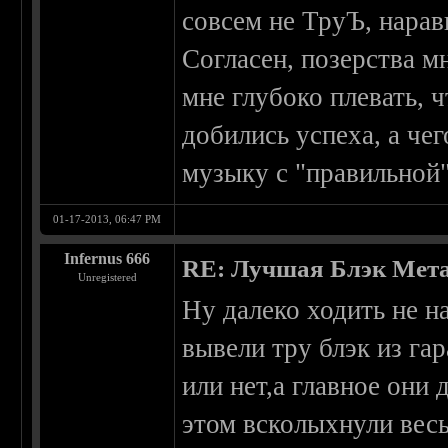
совсем не ТруЪ, наравн
Согласен, позерства м
мне глубоко плевать, ч
добились успеха, а чег
музыку с "правильной
01-17-2013, 06:47 PM
Infernus 666
RE: Лучшая Блэк Мета
Unregistered
Ну далеко ходить не н
вывели тру блэк из га
или нет,а главное они
этом всколыхнули весь