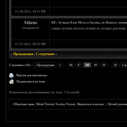
11-26-2012, 10:11 PM
Atheus
RE: Лучшая Блэк Металл Группа, по Вашему мнен
Unregistered
самых лучших нет,есть лучшие из лучших.для меня 
11-27-2012, 08:52 PM
«
Предыдущая
|
Следующая
»
Страницы (56):
« Предыдущая
1
...
46
47
48
49
50
...
56
Сле
Версия для просмотра
Подписаться на тему
Пользователи просматривают эту тему: 1 Гость(ей)
|
Обратная связь
|
Metal Torrent Tracker Forum
|
Вернуться к началу
|
|
Лёгкий режи