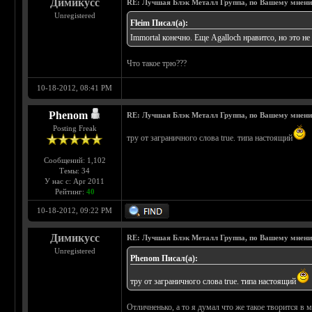
Димикусс
RE: Лучшая Блэк Металл Группа, по Вашему мнен
Unregistered
Fleim Писал(а):
Immortal конечно. Еще Agalloch нравитсо, но это не
Что такое трю???
10-18-2012, 08:41 PM
Phenom
RE: Лучшая Блэк Металл Группа, по Вашему мнен
Posting Freak
тру от заграничного слова true. типа настоящий
Сообщений: 1,102
Темы: 34
У нас с: Apr 2011
Рейтинг:
40
10-18-2012, 09:22 PM
Димикусс
RE: Лучшая Блэк Металл Группа, по Вашему мнен
Unregistered
Phenom Писал(а):
тру от заграничного слова true. типа настоящий
Отличненько, а то я думал что же такое творится в м