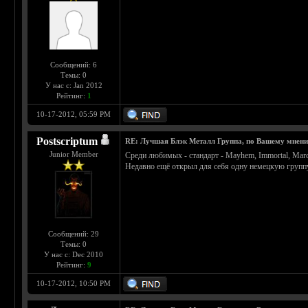
Сообщений: 6
Темы: 0
У нас с: Jan 2012
Рейтинг:
1
10-17-2012, 05:59 PM
Postscriptum
RE: Лучшая Блэк Металл Группа, по Вашему мнен
Junior Member
Среди любимых - стандарт - Mayhem, Immortal, Mard
Недавно ещё открыл для себя одну немецкую группу E
Сообщений: 29
Темы: 0
У нас с: Dec 2010
Рейтинг:
9
10-17-2012, 10:50 PM