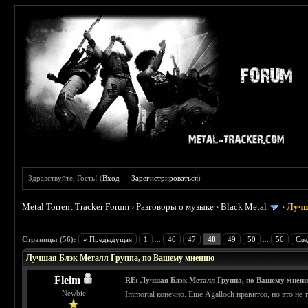
Здравствуйте, Гость! (
Вход
—
Зарегистрироваться
)
Metal Torrent Tracker Forum
›
Разговоры о музыке
›
Black Metal
›
Лучш
: 4.19
Страницы (56):
« Предыдущая
1
...
46
47
48
49
50
...
56
Сле
Лучшая Блэк Металл Группа, по Вашему мнению
Fleim
RE: Лучшая Блэк Металл Группа, по Вашему мнен
Newbie
Immortal конечно. Еще Agalloch нравитсо, но это не 