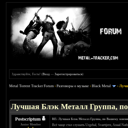
Здравствуйте, Гость! (
Вход
—
Зарегистрироваться
)
Metal Torrent Tracker Forum
›
Разговоры о музыке
›
Black Metal
›
Лучш
: 4.19
Лучшая Блэк Металл Группа, п
Postscriptum
RE: Лучшая Блэк Металл Группа, по Вашему мнен
Junior Member
Всё чаще стал слушать Urgehal, Svarttjern, Anaal Nath