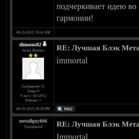
подчеркивает идею во 
гармонии!
06-25-2013, 10:41 AM
dimasus82
RE: Лучшая Блэк Мета
Junior Member
immortal
Сообщений: 11
Темы: 0
У нас с: Oct 2012
Рейтинг:
0
06-25-2013, 04:59 PM
metallguy666
RE: Лучшая Блэк Мета
Unregistered
Immortal