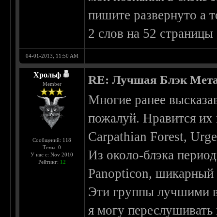
пишите развернуто а т
2 слов на 52 страницы
04-01-2013, 11:50 AM
Хрольф
RE: Лучшая Блэк Мета
Member
Многие ранее высказа
пожалуй. Нравится их
Carpathian Forest, Urge
Сообщений: 118
Темы: 0
Из около-блэка перио
У нас с: Nov 2010
Рейтинг:
12
Panopticon, шикарный
Эти группы лучшими в б
я могу переслушивать