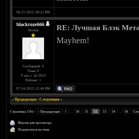
06-27-2013, 09:21 PM
blackroze666
RE: Лучшая Блэк Мета
Newbie
Mayhem!
Сообщений: 4
Темы: 0
У нас с: Jul 2013
Рейтинг:
0
07-14-2013, 11:46 PM
«
Предыдущая
|
Следующая
»
Страницы (56):
« Предыдущая
1
...
50
51
52
53
54
...
56
Сле
Версия для просмотра
Подписаться на тему