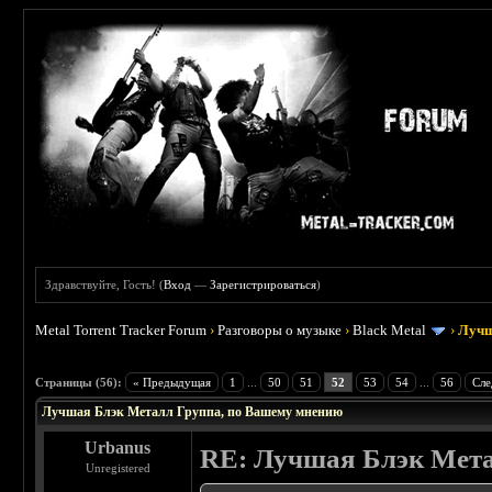
Здравствуйте, Гость! (
Вход
—
Зарегистрироваться
)
Metal Torrent Tracker Forum
›
Разговоры о музыке
›
Black Metal
›
Лучш
: 4.19
Страницы (56):
« Предыдущая
1
...
50
51
52
53
54
...
56
Сле
Лучшая Блэк Металл Группа, по Вашему мнению
Urbanus
RE: Лучшая Блэк Мета
Unregistered