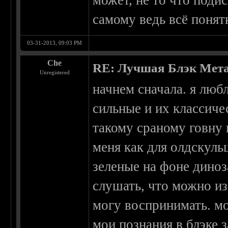
может, не то что подис
самому ведь всё понят
03-31-2013, 09:03 PM
Che
RE: Лучшая Блэк Мета
Unregistered
начнем сначала. я лю
сильные и их классич
такому сраному говну 
меня как для олдскуль
зеленые на фоне дино
слушать, что можно из
могу воспринимать. мо
мои познания в блэке 