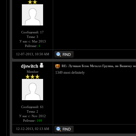
Сообщений: 17
Темы: 3
У нас с: Mar 2013
Рейтинг:
4
12-07-2013, 10:50 AM
djswitch
RE: Лучшая Блэк Металл Группа, по Вашему 
Member
1349 most definitely
Сообщений: 61
Темы: 2
У нас с: Nov 2012
Рейтинг:
100
12-12-2013, 02:13 AM