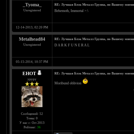
_Tyoma_
RE: Лучшая Блэк Металл Группа, по Вашему мнен
Unregistered
Behemoth, Immortal >:\
12-14-2013, 02:20 PM
Metalhead84
RE: Лучшая Блэк Металл Группа, по Вашему мнен
Unregistered
D A R K F U N E R A L
05-15-2014, 10:37 PM
EHOT
RE: Лучшая Блэк Металл Группа, по Вашему мнен
уруру
Moribund oblivion
Сообщений: 52
Темы: 0
У нас с: Oct 2013
Рейтинг:
36