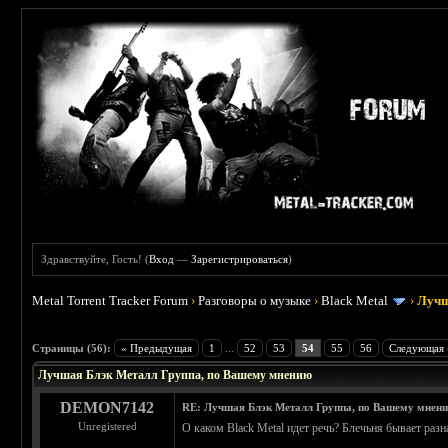
Здравствуйте, Гость! (
Вход
—
Зарегистрироваться
)
Metal Torrent Tracker Forum
›
Разговоры о музыке
›
Black Metal
›
Лучш
: 4.19
Страницы (56):
« Предыдущая
1
...
52
53
54
55
56
Следующая 
Лучшая Блэк Металл Группа, по Вашему мнению
DEMON7142
RE: Лучшая Блэк Металл Группа, по Вашему мнен
Unregistered
О каком Black Metal идет речь? Блечьня бывает разн