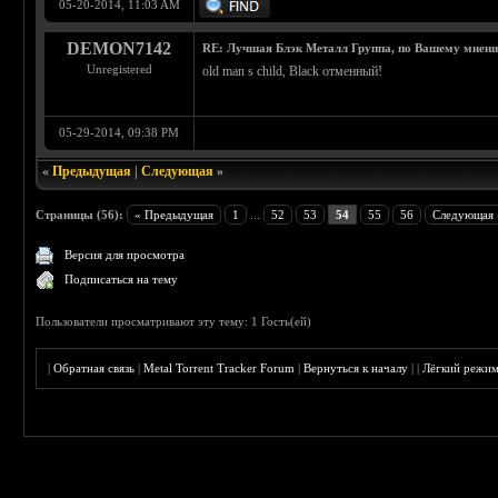
05-20-2014, 11:03 AM
DEMON7142
RE: Лучшая Блэк Металл Группа, по Вашему мнен
Unregistered
old man s child, Black отменный!
05-29-2014, 09:38 PM
«
Предыдущая
|
Следующая
»
Страницы (56):
« Предыдущая
1
...
52
53
54
55
56
Следующая 
Версия для просмотра
Подписаться на тему
Пользователи просматривают эту тему: 1 Гость(ей)
|
Обратная связь
|
Metal Torrent Tracker Forum
|
Вернуться к началу
|
|
Лёгкий режи