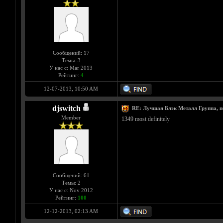
Сообщений: 17
Темы: 3
У нас с: Mar 2013
Рейтинг:
4
12-07-2013, 10:50 AM
djswitch
RE: Лучшая Блэк Металл Группа, 
Member
1349 most definitely
Сообщений: 61
Темы: 2
У нас с: Nov 2012
Рейтинг:
100
12-12-2013, 02:13 AM