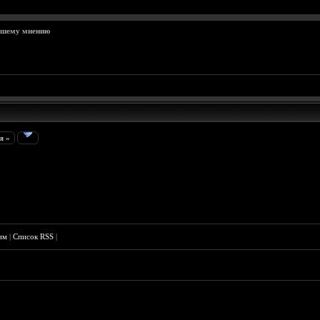
ашему мнению
я »
им
|
Список RSS
|