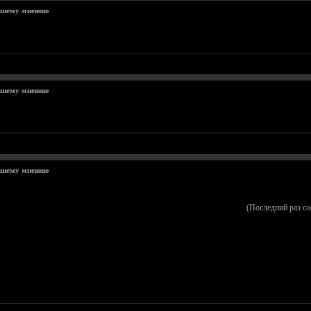
ашему мнению
ашему мнению
ашему мнению
(Последний раз с