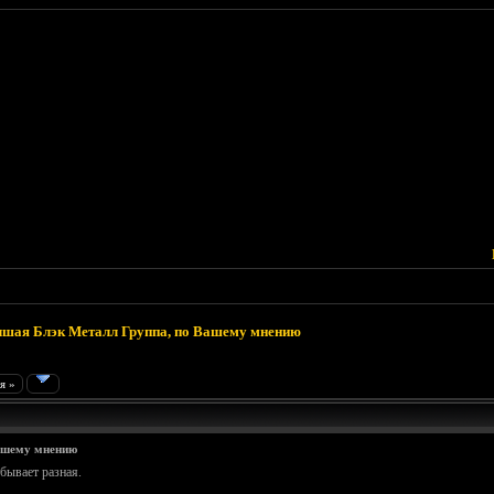
шая Блэк Металл Группа, по Вашему мнению
я »
ашему мнению
 бывает разная.