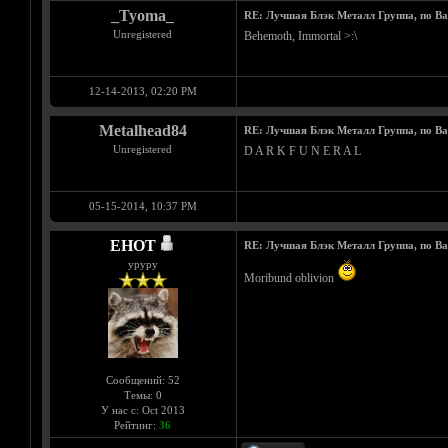
_Tyoma_
RE: Лучшая Блэк Металл Группа, по В
Unregistered
Behemoth, Immortal >:\
12-14-2013, 02:20 PM
Metalhead84
RE: Лучшая Блэк Металл Группа, по В
Unregistered
D A R K F U N E R A L
05-15-2014, 10:37 PM
EHOT
RE: Лучшая Блэк Металл Группа, по В
уруру
Moribund oblivion
Сообщений: 52
Темы: 0
У нас с: Oct 2013
Рейтинг:
36