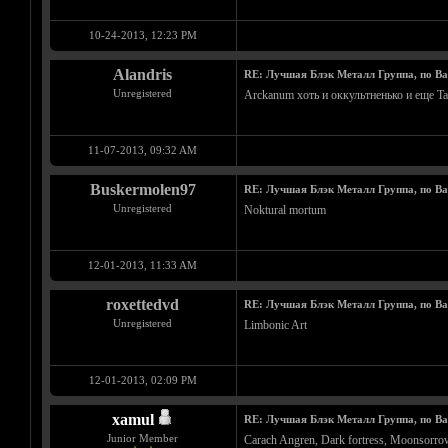
10-24-2013, 12:23 PM
Alandris
RE: Лучшая Блэк Металл Группа, по В
Unregistered
Arckanum хоть и оккультненько и еще Ta
11-07-2013, 09:32 AM
Buskermolen97
RE: Лучшая Блэк Металл Группа, по В
Unregistered
Noktural mortum
12-01-2013, 11:33 AM
roxettedvd
RE: Лучшая Блэк Металл Группа, по В
Unregistered
Limbonic Art
12-01-2013, 02:09 PM
xamul
RE: Лучшая Блэк Металл Группа, по В
Junior Member
Carach Angren, Dark fortress, Moonsorrow