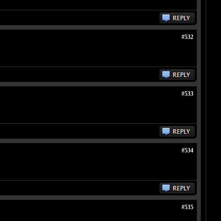
#532
#533
#534
#535