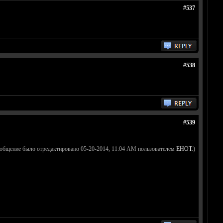
#537
#538
#539
ообщение было отредактировано 05-20-2014, 11:04 AM пользователем
EHOT
.)