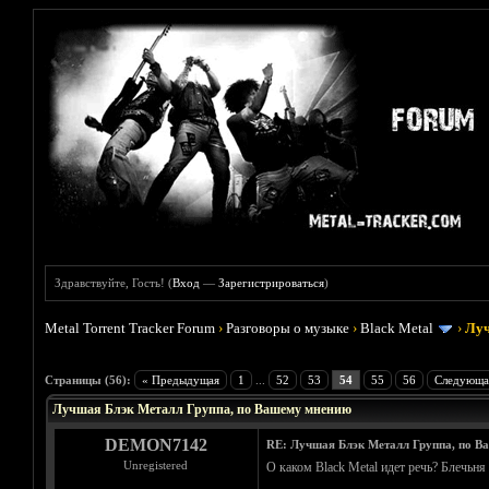
Здравствуйте, Гость! (
Вход
—
Зарегистрироваться
)
Metal Torrent Tracker Forum
›
Разговоры о музыке
›
Black Metal
›
Луч
Голосов: 16 - Средняя оценка: 4.19
1
2
3
4
5
Страницы (56):
« Предыдущая
1
...
52
53
54
55
56
Следующа
Лучшая Блэк Металл Группа, по Вашему мнению
DEMON7142
RE: Лучшая Блэк Металл Группа, по В
Unregistered
О каком Black Metal идет речь? Блечьня