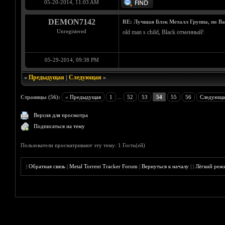
05-20-2014, 11:03 AM
DEMON7142
RE: Лучшая Блэк Металл Группа, по В
Unregistered
old man s child, Black отменный!
05-29-2014, 09:38 PM
«
Предыдущая
|
Следующая
»
Страницы (56):
« Предыдущая
1
...
52
53
54
55
56
Следующа
Версия для просмотра
Подписаться на тему
Пользователи просматривают эту тему: 1 Гость(ей)
|
Обратная связь
|
Metal Torrent Tracker Forum
|
Вернуться к началу
|
|
Лёгкий реж