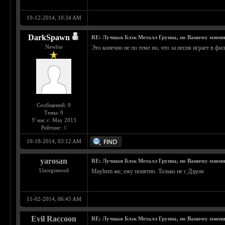
10-12-2014, 10:34 AM
DarkSpawn
RE: Лучшая Блэк Металл Группа, по Вашему мнен
Newbie
Это конечно не по теме но, что за песня играет в фи
Сообщений: 9
Темы: 0
У нас с: May 2013
Рейтинг:
0
10-18-2014, 03:12 AM
yarosan
RE: Лучшая Блэк Металл Группа, по Вашему мнен
Unregistered
Mayhem же, ежу понятно. Только не с Дэдом
11-02-2014, 06:45 AM
Evil Raccoon
RE: Лучшая Блэк Металл Группа, по Вашему мнен