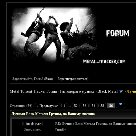
Здравствуйте, Гость! (
Вход
—
Зарегистрироваться
)
Metal Torrent Tracker Forum
›
Разговоры о музыке
›
Black Metal
›
Лучш
: 4.19
Страницы (56):
« Предыдущая
1
...
52
53
54
55
56
Лучшая Блэк Металл Группа, по Вашему мнению
Lionheart
RE: Лучшая Блэк Металл Группа, по Вашему мнен
Unregistered
Drudkh