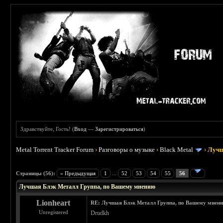
Здравствуйте, Гость! (
Вход
—
Зарегистрироваться
)
Metal Torrent Tracker Forum
›
Разговоры о музыке
›
Black Metal
›
Лучш
: 4.19
Страницы (56):
« Предыдущая
1
...
52
53
54
55
56
Лучшая Блэк Металл Группа, по Вашему мнению
Lionheart
RE: Лучшая Блэк Металл Группа, по Вашему мнен
Unregistered
Drudkh