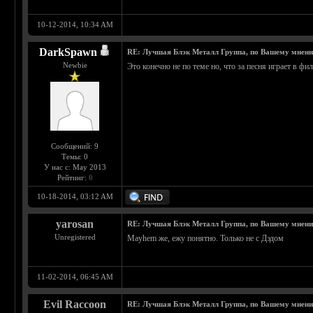
10-12-2014, 10:34 AM
DarkSpawn
RE: Лучшая Блэк Металл Группа, по Вашему мнен
Newbie
Это конечно не по теме но, что за песня играет в фи
Сообщений: 9
Темы: 0
У нас с: May 2013
Рейтинг:
0
10-18-2014, 03:12 AM
yarosan
RE: Лучшая Блэк Металл Группа, по Вашему мнен
Unregistered
Mayhem же, ежу понятно. Только не с Дэдом
11-02-2014, 06:45 AM
Evil Raccoon
RE: Лучшая Блэк Металл Группа, по Вашему мнен