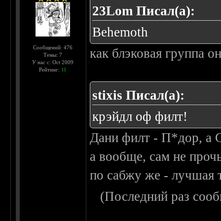
23Lom Писал(а):
Behemoth
Сообщений: 476
как блэковая группа о
Темы: 7
У нас с: Oct 2009
Рейтинг:
11
stixis Писал(а):
крэйдл оф филт!
Дани филт - П*дор, а 
а вообще, сам не проч
по сабжу же - лучшая 
(Последний раз сооб