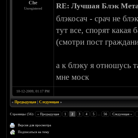
Che
RE: Лучшая Блэк Мета
Unregistered
блэкосач - срач не блэ
тут все, спорят какая
(смотри пост граждани
а к блэку я отношусь 
мне моск
10-12-2009, 01:17 PM
«
Предыдущая
|
Следующая
»
Страницы (56):
« Предыдущая
1
2
3
4
5
...
56
Следующая »
Версия для просмотра
Подписаться на тему