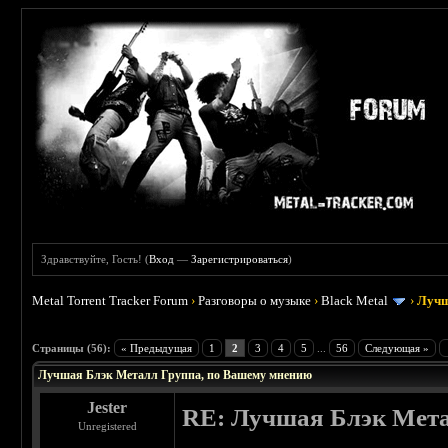
Здравствуйте, Гость! (
Вход
—
Зарегистрироваться
)
Metal Torrent Tracker Forum
›
Разговоры о музыке
›
Black Metal
›
Лучш
: 4.19
Страницы (56):
« Предыдущая
1
2
3
4
5
...
56
Следующая »
Лучшая Блэк Металл Группа, по Вашему мнению
Jester
RE: Лучшая Блэк Мета
Unregistered