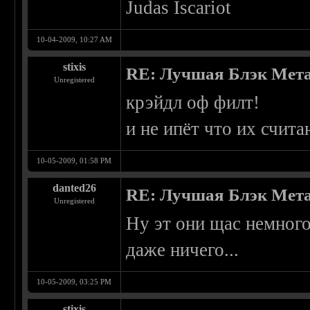
Judas Iscariot
10-04-2009, 10:27 AM
stixis
RE: Лучшая Блэк Мета
Unregistered
крэйдл оф филт!
и не ипёт что их счит
10-05-2009, 01:58 PM
danted26
RE: Лучшая Блэк Мета
Unregistered
Ну эт они щас немног
даже ничего...
10-05-2009, 03:25 PM
stixis