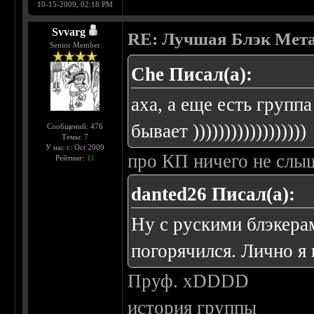
10-15-2009, 02:18 PM
Svvarg
RE: Лучшая Блэк Мета
Senior Member
Che Писал(а):
аха, а еще есть групп
бывает ))))))))))))))))))
Сообщений: 476
Темы: 7
У нас с: Oct 2009
про КП ничего не слы
Рейтинг:
11
danted26 Писал(а):
Ну с рускими блэкера
погорячился. Лично я по
Пруф. xDDDD
история группы