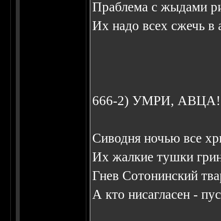
Праблема с жыдами ри
Их надо всех сжечь в 
666-2) УМРИ, АВЦА!
Сиводня ночью все х
Их жалкие тушки грин
Гнев Сотонинский тва
А кто нисагласен - пус