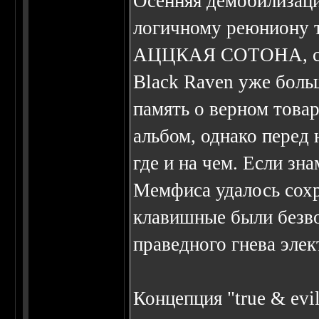
Осенняя демобилизаци
логичному реюниону т
АЦЦКАЯ СОТОНА, сост
Black Raven уже боль
память о верном това
альбом, однако перед 
где и на чем. Если зн
Мемфиса удалось сохр
клавишные были безв
праведного гнева эле
Концепция "true & evi