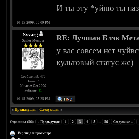
И ты эту *уйню ты наз
10-15-2009, 05:09 PM
Svvarg
RE: Лучшая Блэк Мета
Senior Member
у вас совсем нет чуйв
культовый статус же)
Сообщений: 476
Темы: 7
У нас с: Oct 2009
Рейтинг:
11
10-15-2009, 05:25 PM
«
Предыдущая
|
Следующая
»
Страницы (56):
« Предыдущая
1
2
3
4
5
...
56
Следующая »
Версия для просмотра