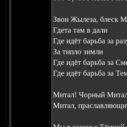
Звон Жылеза, блеск М
Гдета там в дали
Где идёт барьба за ра
За типло зимли
Где идёт барьба за См
Где идёт барьба за Те
Митал! Чорный Митал
Митал, праславляющи