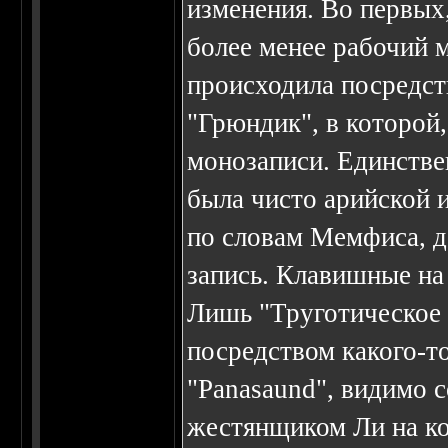
изменения. Во первых,
более менее рабочий 
происходила посредс
"Грюндик", в которой
монозаписи. Единстве
была чисто арийской 
по словам Мемфиса, д
запись. Клавишные на
Лишь "Труготическое
посредством какого-т
"Panasaund", видимо 
жестянщиком Ли на к