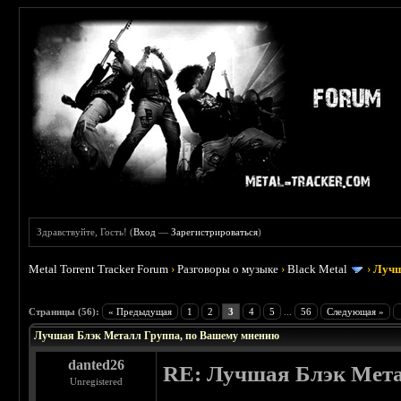
Здравствуйте, Гость! (
Вход
—
Зарегистрироваться
)
Metal Torrent Tracker Forum
›
Разговоры о музыке
›
Black Metal
›
Лучш
: 4.19
Страницы (56):
« Предыдущая
1
2
3
4
5
...
56
Следующая »
Лучшая Блэк Металл Группа, по Вашему мнению
danted26
RE: Лучшая Блэк Мета
Unregistered