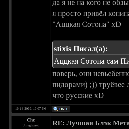
да я не на кого не обз
я просто привёл копип
"Аццкая Сотона" xD
stixis Писал(а):
Аццкая Сотона сам Пи
поверь, они невьебенно
пидорами) ;)) труёвее
что русские xD
10-14-2009, 10:07 PM
Che
RE: Лучшая Блэк Мета
Unregistered