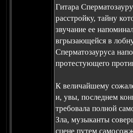
Гитара Сперматозаур
расстройку, тайну кото
звучание ее напомина
вгрызающейся в лобну
Сперматозауруса напо
протестующего против
К величайшему сожале
и, увы, последнем кон
требовала полной сам
Зла, музыканты совер
сцене путем самосожж