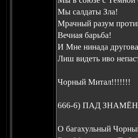
Мы в союзе с Тёмной
Мы салдаты Зла!
Мрачный разум проти
Вечная барьба!
И Мне нинада другова
Лиш видеть иво непас
Чорный Митал!!!!!!!
666-6) ПАД ЗHАМ
О багахульный Чорны