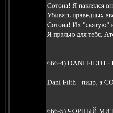
Сотона! Я паклялся в
Убивать праведных ав
Сотона! Их "святую" 
Я пралью для тебя, Ат
666-4) DANI FILTH -
Dani Filth - пидр, а C
666-5) ЧОРHЫЙ МИ