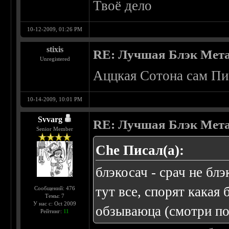
Твоё дело
10-12-2009, 01:26 PM
stixis
RE: Лучшая Блэк Мета
Unregistered
Аццкая Сотона сам Пи*
10-14-2009, 10:01 PM
Svvarg
RE: Лучшая Блэк Мета
Senior Member
Che Писал(а):
блэкосач - срач не блэ
тут все, спорят какая
Сообщений: 476
Темы: 7
У нас с: Oct 2009
обзываюца (смотри по
Рейтинг:
11