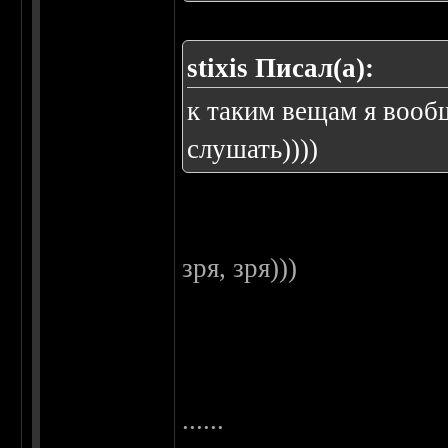
stixis Писал(а):
к таким вещам я вооб
слушать))))
зря, зря)))
......