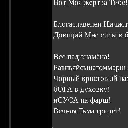
Вот Моя жертва Тибе!
Блогаславенен Hичист
Доющий Мне силы в б
Все пад знамёна!
Равньяйсьшагоммарш
Чорный кристовый па
бОГА в духовку!
иСУСА на фарш!
Вечная Тьма гридёт!