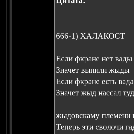
Цитата:
666-1) ХАЛАКОСТ
Если фкране нет вады
Значет выпили жыды
Если фкране есть вада
Значет жыд нассал ту
жыдовскаму племени 
Теперь эти сволочи га