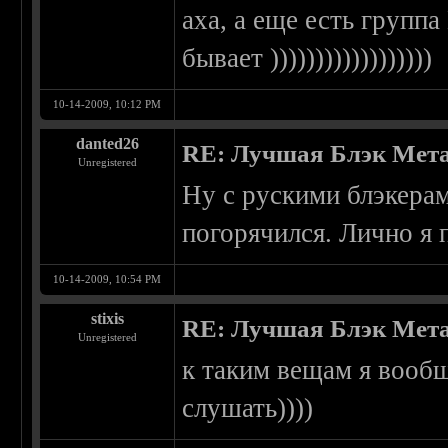
аха, а еще есть групп
бывает ))))))))))))))))))
10-14-2009, 10:12 PM
danted26
RE: Лучшая Блэк Мета
Unregistered
Ну с рускими блэкера
погорячился. Лично я по
10-14-2009, 10:54 PM
stixis
RE: Лучшая Блэк Мета
Unregistered
к таким вещам я вообщ
слушать))))