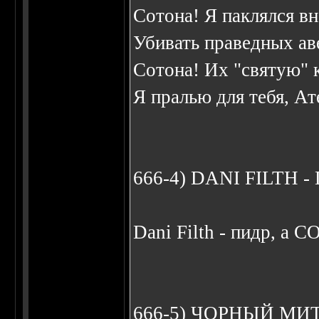
Сотона! Я паклялся в
Убивать праведных ав
Сотона! Их "святую" 
Я пралью для тебя, Ат
666-4) DANI FILTH -
Dani Filth - пидр, а C
666-5) ЧОРHЫЙ МИ