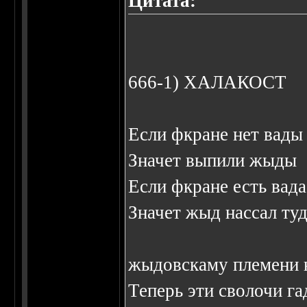
Цитата:
666-1) ХАЛАКОСТ
Если фкране нет вады
Значет выпили жыды
Если фкране есть вада
Значет жыд нассал ту
жыдовскаму племени 
Теперь эти сволочи га