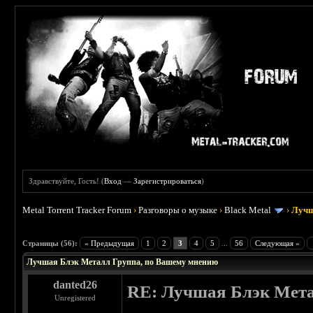
Здравствуйте, Гость! (
Вход
—
Зарегистрироваться
)
Metal Torrent Tracker Forum
›
Разговоры о музыке
›
Black Metal
›
Лучш
: 4.19
Страницы (56):
« Предыдущая
1
2
3
4
5
...
56
Следующая »
Лучшая Блэк Металл Группа, по Вашему мнению
danted26
RE: Лучшая Блэк Мета
Unregistered