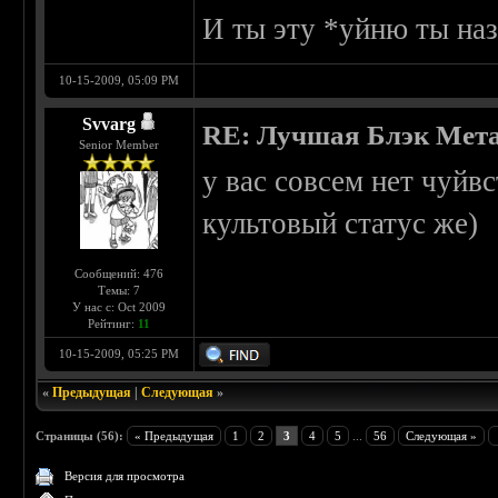
И ты эту *уйню ты наз
10-15-2009, 05:09 PM
Svvarg
RE: Лучшая Блэк Мета
Senior Member
у вас совсем нет чуйв
культовый статус же)
Сообщений: 476
Темы: 7
У нас с: Oct 2009
Рейтинг:
11
10-15-2009, 05:25 PM
«
Предыдущая
|
Следующая
»
Страницы (56):
« Предыдущая
1
2
3
4
5
...
56
Следующая »
Версия для просмотра