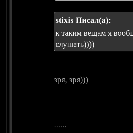
stixis Писал(а):
к таким вещам я вооб
слушать))))
зря, зря)))
......