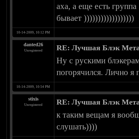
аха, а еще есть групп
бывает ))))))))))))))))))
10-14-2009, 10:12 PM
danted26
RE: Лучшая Блэк Мета
Unregistered
Ну с рускими блэкера
погорячился. Лично я по
10-14-2009, 10:54 PM
stixis
RE: Лучшая Блэк Мета
Unregistered
к таким вещам я вообщ
слушать))))