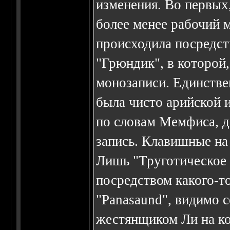
изменения. Во первых,
более менее рабочий 
происходила посредс
"Грюндик", в которой
монозаписи. Единстве
была чисто арийской 
по словам Мемфиса, д
запись. Клавишные на
Лишь "Труготическое
посредством какого-т
"Panasaund", видимо 
жестянщиком Ли на к