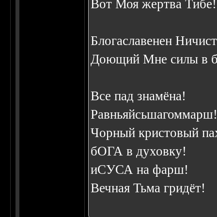
Вот Моя жертва Тибе!
Блогаславенен Hичист
Доющий Мне силы в б
Все пад знамёна!
Равньяйсьшагоммарш
Чорный кристовый па
бОГА в духовку!
иСУСА на фарш!
Вечная Тьма гридёт!