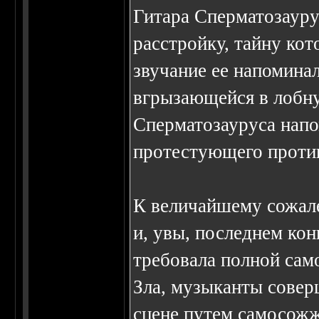
Гитара Сперматозаур
расстройку, тайну кото
звучание ее напомина
вгрызающейся в лобну
Сперматозауруса напо
протестующего против
К величайшему сожале
и, увы, последнем кон
требовала полной сам
Зла, музыканты совер
сцене путем самосожж