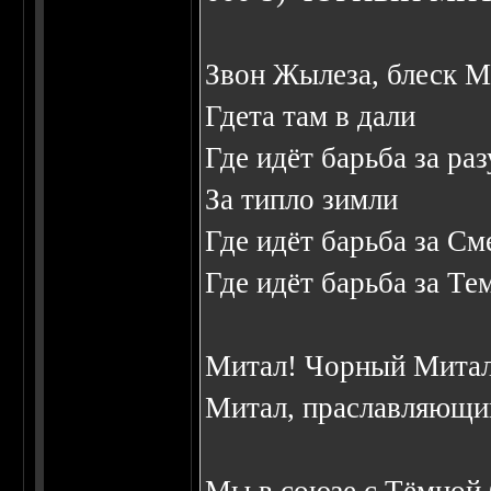
Звон Жылеза, блеск М
Гдета там в дали
Где идёт барьба за ра
За типло зимли
Где идёт барьба за См
Где идёт барьба за Те
Митал! Чорный Митал
Митал, праславляющи