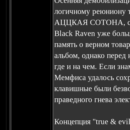
Осенняя демобилизаци
логичному реюниону т
АЦЦКАЯ СОТОНА, сост
Black Raven уже боль
память о верном това
альбом, однако перед 
где и на чем. Если зн
Мемфиса удалось сохр
клавишные были безв
праведного гнева эле
Концепция "true & evi