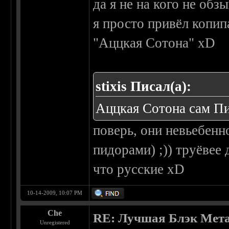
да я не на кого не обз
я просто привёл копип
"Аццкая Сотона" xD
stixis Писал(а):
Аццкая Сотона сам Пи
поверь, они невьебенно
пидорами) ;)) труёвее
что русские xD
10-14-2009, 10:07 PM
Che
RE: Лучшая Блэк Мета
Unregistered