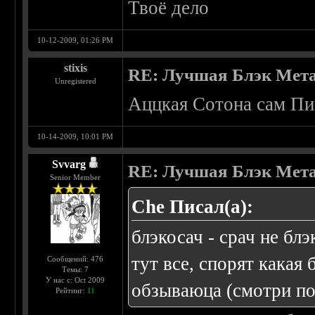
Твоё дело
10-12-2009, 01:26 PM
stixis
RE: Лучшая Блэк Мета
Unregistered
Аццкая Сотона сам Пи*
10-14-2009, 10:01 PM
Svvarg
RE: Лучшая Блэк Мета
Senior Member
Che Писал(а):
блэкосач - срач не блэ
тут все, спорят какая
Сообщений: 476
Темы: 7
У нас с: Oct 2009
обзываюца (смотри по
Рейтинг:
11