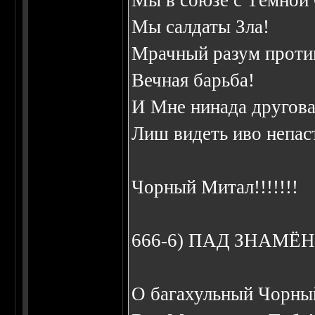
Мы в союзе с Тёмной
Мы салдаты Зла!
Мрачный разум проти
Вечная барьба!
И Мне нинада другова
Лиш видеть иво непас
Чорный Митал!!!!!!!
666-6) ПАД ЗHАМ
О багахульный Чорны