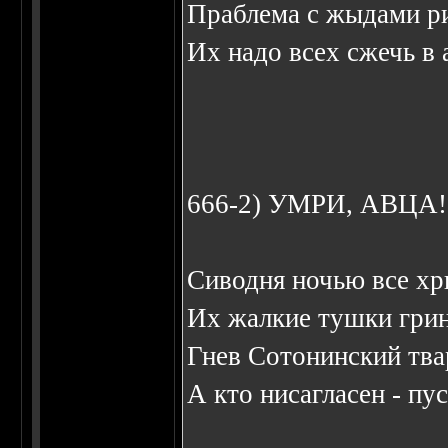
Праблема с жыдами ри
Их надо всех сжечь в 
666-2) УМРИ, АВЦА!
Сиводня ночью все х
Их жалкие тушки грин
Гнев Сотонинский тва
А кто нисагласен - пус