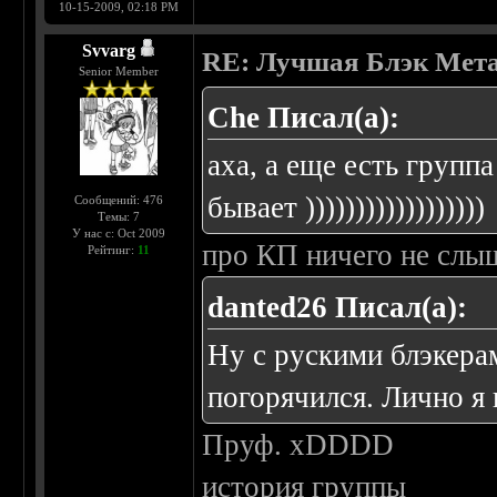
10-15-2009, 02:18 PM
Svvarg
RE: Лучшая Блэк Мета
Senior Member
Che Писал(а):
аха, а еще есть групп
бывает ))))))))))))))))))
Сообщений: 476
Темы: 7
У нас с: Oct 2009
про КП ничего не слы
Рейтинг:
11
danted26 Писал(а):
Ну с рускими блэкера
погорячился. Лично я по
Пруф. xDDDD
история группы