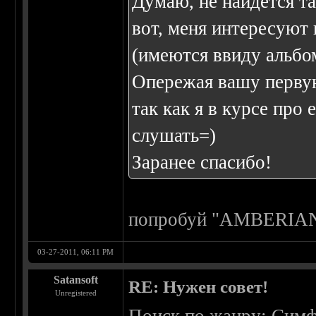
Думаю, не найдется та
вот, меня интересуют
(имеются ввиду альбом
Опережая вашу первую 
так как я в курсе про
слушать=)
Заранее спасибо!
попробуй "AMBERI
03-27-2011, 06:11 PM
Satansoft
RE: Нужен совет!
Unregistered