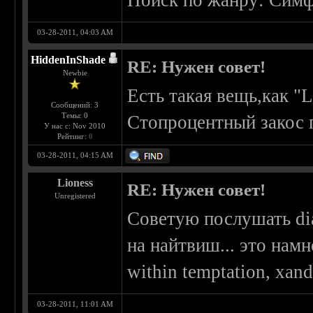
Поиск по жанру: Симф
03-28-2011, 04:03 AM
HiddenInShade
RE: Нужен совет!
Newbie
Есть такая вещь,как "L
Сообщений: 3
Темы: 0
Стопроцентный закос 
У нас с: Nov 2010
Рейтинг:
0
03-28-2011, 04:15 AM
Lioness
RE: Нужен совет!
Unregistered
Советую послушать dia
на найтвиш... это нам
within temptation, xandr
03-28-2011, 11:01 AM