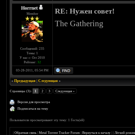
Horrnet
RE: Нужен совет!
Member
The Gathering
Сообщений: 235
Темы: 1
У нас с: Oct 2010
Рейтинг:
32
03-28-2011, 05:54 PM
«
Предыдущая
|
Следующая
»
Страницы (3):
1
2
3
Следующая »
Версия для просмотра
Подписаться на тему
Пользователи просматривают эту тему: 1 Гость(ей)
|
Обратная связь
|
Metal Torrent Tracker Forum
|
Вернуться к началу
|
|
Лёгкий режи