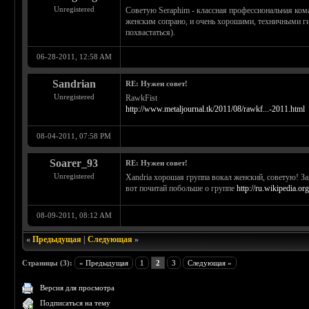
Unregistered
Советую Seraphim - классная профессиональная ком
женским сопрано, и очень хорошими, техничными г
похвастаться).
06-28-2011, 12:58 AM
Sandrian
RE: Нужен совет!
Unregistered
RawkFist
http://www.metaljournal.tk/2011/08/rawkf...-2011.html
08-04-2011, 07:58 PM
Soarer_93
RE: Нужен совет!
Unregistered
Xandria хорошая группа вокал женский, советую! З
вот почитай побольше о группе
http://ru.wikipedia.or
08-09-2011, 08:12 AM
«
Предыдущая
|
Следующая
»
Страницы (3):
« Предыдущая
1
2
3
Следующая »
Версия для просмотра
Подписаться на тему