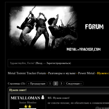
Здравствуйте, Гость! (
Вход
—
Зарегистрироваться
)
Metal Torrent Tracker Forum
›
Разговоры о музыке
›
Power Metal
›
Нужен с
 0
Страницы (3):
« Предыдущая
1
2
3
Следующая »
Нужен совет!
METALLOMAN
RE: Нужен совет!
Junior Member
не совсем похоже, но обязательно к ознакомлению
(Последни