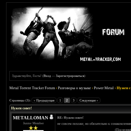
Здравствуйте, Гость! (
Вход
—
Зарегистрироваться
)
Metal Torrent Tracker Forum
›
Разговоры о музыке
›
Power Metal
›
Нужен с
 0
Страницы (3):
« Предыдущая
1
2
3
Следующая »
Нужен совет!
METALLOMAN
RE: Нужен совет!
Junior Member
не совсем похоже, но обязательно к ознакомлению
(Последни