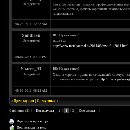
Unregistered
Советую Seraphim - классная профессиональная ком
женским сопрано, и очень хорошими, техничными г
похвастаться).
06-28-2011, 12:58 AM
Sandrian
RE: Нужен совет!
Unregistered
RawkFist
http://www.metaljournal.tk/2011/08/rawkf...-2011.html
08-04-2011, 07:58 PM
Soarer_93
RE: Нужен совет!
Unregistered
Xandria хорошая группа вокал женский, советую! З
вот почитай побольше о группе
http://ru.wikipedia.or
08-09-2011, 08:12 AM
«
Предыдущая
|
Следующая
»
Страницы (3):
« Предыдущая
1
2
3
Следующая »
Версия для просмотра
Подписаться на тему