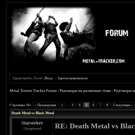
Здравствуйте, Гость! (
Вход
—
Зарегистрироваться
)
Metal Torrent Tracker Forum
›
Разговоры на различные темы
›
Разговоры 
 4
Страницы (8):
« Предыдущая
1
...
3
4
5
6
7
8
Следующая »
Death Metal vs Black Metal
Starseeker
RE: Death Metal vs Bla
Unregistered