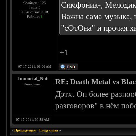
Симфоник-, Мелодик-,
Сообщений: 23
Темы: 3
У нас с: Nov 2010
Важна сама музыка, 
Рейтинг:
1
"сОтОна" и прочая х
+1
07-17-2011, 08:06 AM
Immortal_Not
RE: Death Metal vs Bla
Unregistered
Дэтх. Он более разноо
разговоров" в нём поб
07-17-2011, 09:58 AM
«
Предыдущая
|
Следующая
»