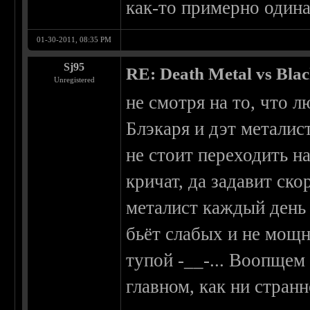
как-то примерно одина
01-30-2011, 08:35 PM
Sj95
RE: Death Metal vs Bla
Unregistered
не смотря на то, что л
Блэкаря и дэт металис
не стоит переходить н
кричат, да задавит ск
металист каждый день 
бьёт слабых и не мощн
тупой -__-... Воопщем
главном, как ни стран