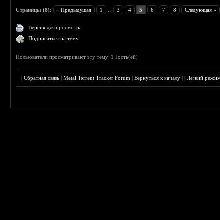
Страницы (8):
« Предыдущая
1
...
3
4
5
6
7
8
Следующая »
Версия для просмотра
Подписаться на тему
Пользователи просматривают эту тему: 1 Гость(ей)
|
Обратная связь
|
Metal Torrent Tracker Forum
|
Вернуться к началу
|
|
Лёгкий режи