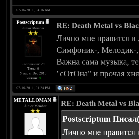
07-16-2011, 04:16 AM
Postscriptum
RE: Death Metal vs Bla
Junior Member
Лично мне нравится и д
Симфоник-, Мелодик-, Т
Важна сама музыка, те
Сообщений: 29
Темы: 0
"сОтОна" и прочая хн
У нас с: Dec 2010
Рейтинг:
9
07-16-2011, 01:24 PM
METALLOMAN
RE: Death Metal vs Bl
Junior Member
Postscriptum Писал(
Лично мне нравится и