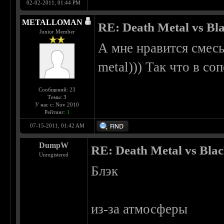
02-02-2011, 01:44 PM
METALLOMAN
RE: Death Metal vs Bl
Junior Member
А мне нравится смесь 
metal))) Так что в с
Сообщений: 23
Темы: 3
У нас с: Nov 2010
Рейтинг:
1
07-15-2011, 01:42 AM
DumpW
RE: Death Metal vs Bla
Unregistered
Блэк
из-за атмосферы