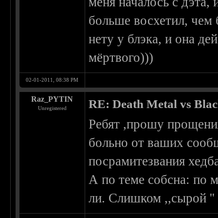
меня началось с дэта, 
больше восхетил, чем б
нету у блэка, и она д
мёртвого)))
02-01-2011, 08:38 PM
Raz_PYTIN
RE: Death Metal vs Bla
Unregistered
Ребят ,прошу прощения
больно от ваших сообщ
посрамитезвания хедб
А по теме собсна: по м
ли. Слишком ,,сырой ''