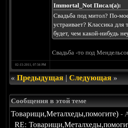
Immortal_Not Писал(а):
Свадьба под митол? По-мо
устраивает? Классика для
будет, чем какой-нибудь не
Свадьба -то под Мендельсо
02-15-2011, 07:56 PM
«
Предыдущая
|
Следующая
»
Сообщения в этой теме
Товарищи,Металхеды,помогите)
- 
RE: Товарищи,Металхеды,помоги