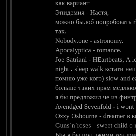
как вариант
Эпидемия - Настя,
можно былоб попробовать rh
так.
Nobody.one - astronomy.
Apocalyptica - romance.
Joe Satriani - HEartbeats, A l
night . sleep walk кстати н
помню уже кого) slow and ea
больше таких прям медляк
я бы предложил че из финт
Avendged Sevenfold - i wont 
Ozzy Osbourne - dreamer в 
Guns`n`roses - sweet child o
Ыы я бы под джими хендрикс