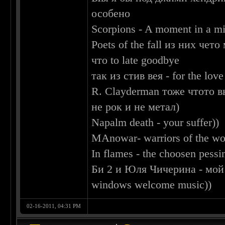
особено
Scorpions - A moment in a mi
Poets of the fall из них че
что to late goodbye
так из стив вея - for the love
R. Clayderman тоже чтото 
не рок и не метал)
Napalm death - your suffer))
MAnowar- warriors of the wo
In flames - the choosen pess
Би 2 и Юля Чичерина - мой
windows welcome music))
02-16-2011, 04:31 PM