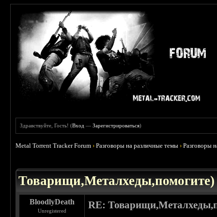
Здравствуйте, Гость! (
Вход
—
Зарегистрироваться
)
Metal Torrent Tracker Forum
›
Разговоры на различные темы
›
Разговоры 
 0
Товарищи,Металхеды,помогите)
BloodlyDeath
RE: Товарищи,Металхеды,п
Unregistered