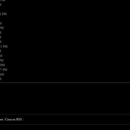
4 PM
M
56 PM
AM
 PM
M
M
M
31 PM
M
AM
 PM
0 PM
57 PM
 AM
M
им
|
Список RSS
|