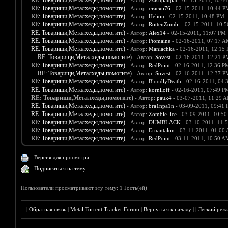
RE: Товарищи,Металхеды,помогите)
- Автор:
zzashpaupat
- 02-15-2011, 10:4
RE: Товарищи,Металхеды,помогите)
- Автор:
стасян76
- 02-15-2011, 10:44 P
RE: Товарищи,Металхеды,помогите)
- Автор:
Helion
- 02-15-2011, 10:48 PM
RE: Товарищи,Металхеды,помогите)
- Автор:
RottenZombi
- 02-15-2011, 10:
RE: Товарищи,Металхеды,помогите)
- Автор:
Alex14
- 02-15-2011, 11:07 PM
RE: Товарищи,Металхеды,помогите)
- Автор:
Ptomaine
- 02-16-2011, 07:17 
RE: Товарищи,Металхеды,помогите)
- Автор:
Maniachka
- 02-16-2011, 12:15
RE: Товарищи,Металхеды,помогите)
- Автор:
Sovest
- 02-16-2011, 12:21 P
RE: Товарищи,Металхеды,помогите)
- Автор:
RedPoint
- 02-16-2011, 12:36 P
RE: Товарищи,Металхеды,помогите)
- Автор:
Sovest
- 02-16-2011, 12:37 P
RE: Товарищи,Металхеды,помогите)
- Автор:
BloodlyDeath
- 02-16-2011, 04:
RE: Товарищи,Металхеды,помогите)
- Автор:
korniloff
- 02-16-2011, 07:49 P
RE: Товарищи,Металхеды,помогите)
- Автор:
pauk4
- 03-07-2011, 11:29 
RE: Товарищи,Металхеды,помогите)
- Автор:
bra1npa1n
- 03-09-2011, 09:41
RE: Товарищи,Металхеды,помогите)
- Автор:
Zombie_ice
- 03-09-2011, 10:5
RE: Товарищи,Металхеды,помогите)
- Автор:
DUMBLACK
- 03-10-2011, 11:
RE: Товарищи,Металхеды,помогите)
- Автор:
Eruantalon
- 03-11-2011, 01:00
RE: Товарищи,Металхеды,помогите)
- Автор:
RedPoint
- 03-11-2011, 10:50 A
Версия для просмотра
Подписаться на тему
Пользователи просматривают эту тему: 1 Гость(ей)
|
Обратная связь
|
Metal Torrent Tracker Forum
|
Вернуться к началу
|
|
Лёгкий реж