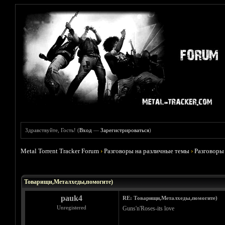
Здравствуйте, Гость! (
Вход
—
Зарегистрироваться
)
Metal Torrent Tracker Forum
›
Разговоры на различные темы
›
Разговоры
Голосов: 0 - Средняя оценка: 0
1
2
3
4
5
Товарищи,Металхеды,помогите)
pauk4
RE: Товарищи,Металхеды,помогите)
Unregistered
Guns'n'Roses-its love