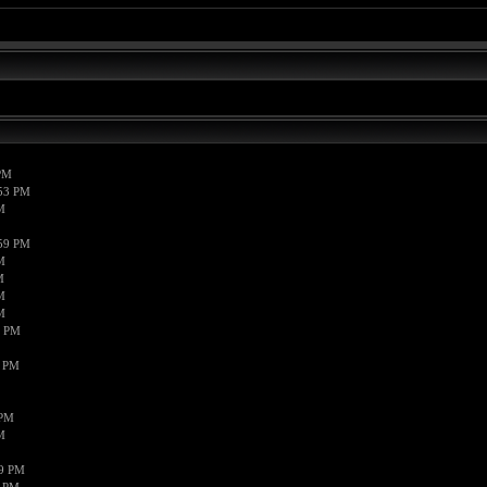
PM
:53 PM
M
:59 PM
M
M
M
M
5 PM
6 PM
 PM
M
39 PM