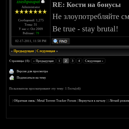
zzashpaupat
RE: Кости на бонусы
Administrator
Не злоупотребляйте с
Сообщений: 1,275
Темы: 31
Be true - stay brutal!
У нас с: Oct 2009
Рейтинг:
79
02-17-2011, 11:58 PM
«
Предыдущая
|
Следующая
»
Страницы (4):
« Предыдущая
1
2
3
4
Следующая »
Версия для просмотра
Подписаться на тему
Пользователи просматривают эту тему: 1 Гость(ей)
|
Обратная связь
|
Metal Torrent Tracker Forum
|
Вернуться к началу
|
|
Лёгкий режи