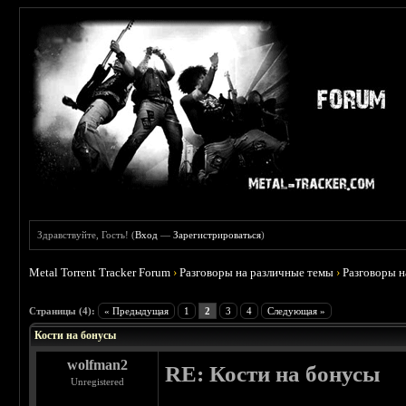
Здравствуйте, Гость! (
Вход
—
Зарегистрироваться
)
Metal Torrent Tracker Forum
›
Разговоры на различные темы
›
Разговоры 
 5
Страницы (4):
« Предыдущая
1
2
3
4
Следующая »
Кости на бонусы
wolfman2
RE: Кости на бонусы
Unregistered