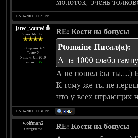
молоток, очень толков
02-16-2011, 11:27 PM
jared_wanted
RE: Кости на бонусы
Senior Member
Ptomaine Писал(а):
Сообщений: 409
Темы: 2
У нас с: Jun 2010
А на 1000 слабо гамн
Рейтинг:
35
А не пошел бы ты....)
К тому же ты не первый
что у всех играющих н
02-16-2011, 11:30 PM
wolfman2
RE: Кости на бонусы
Unregistered