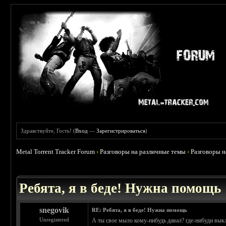
Здравствуйте, Гость! (
Вход
—
Зарегистрироваться
)
Metal Torrent Tracker Forum
›
Разговоры на различные темы
›
Разговоры 
 0
Ребята, я в беде! Нужна помощь
snegovik
RE: Ребята, я в беде! Нужна помощь
Unregistered
А ты свое мыло кому-нибудь давал? где-нибуди вы