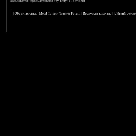
Пользователи просматривают эту тему: 1 Гость(ей)
|
Обратная связь
|
Metal Torrent Tracker Forum
|
Вернуться к началу
|
|
Лёгкий режи