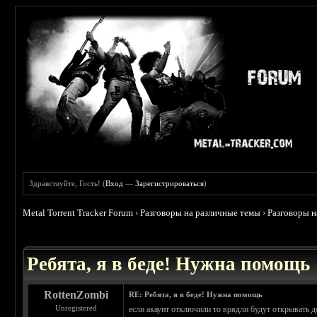
Здравствуйте, Гость! (
Вход
—
Зарегистрироваться
)
Metal Torrent Tracker Forum
›
Разговоры на различные темы
›
Разговоры 
 0
Ребята, я в беде! Нужна помощь
RottenZombi
RE: Ребята, я в беде! Нужна помощь
Unregistered
если акаунт отключили то врядли будут открывать д