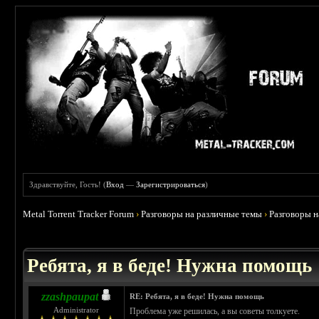
Здравствуйте, Гость! (
Вход
—
Зарегистрироваться
)
Metal Torrent Tracker Forum
›
Разговоры на различные темы
›
Разговоры 
 0
Ребята, я в беде! Нужна помощь
zzashpaupat
RE: Ребята, я в беде! Нужна помощь
Administrator
Проблема уже решилась, а вы советы толкуете.