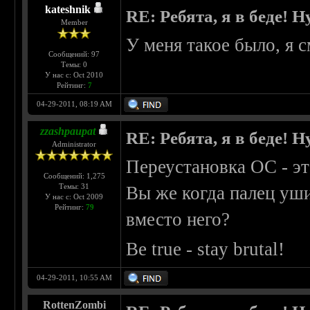
kateshnik
RE: Ребята, я в беде!
Member
У меня такое было, я 
Сообщений: 97
Темы: 0
У нас с: Oct 2010
Рейтинг:
7
04-29-2011, 08:19 AM
zzashpaupat
RE: Ребята, я в беде!
Administrator
Переустановка ОС - эт
Сообщений: 1,275
Темы: 31
Вы же когда палец уши
У нас с: Oct 2009
Рейтинг:
79
вместо него?
Be true - stay brutal!
04-29-2011, 10:55 AM
RottenZombi