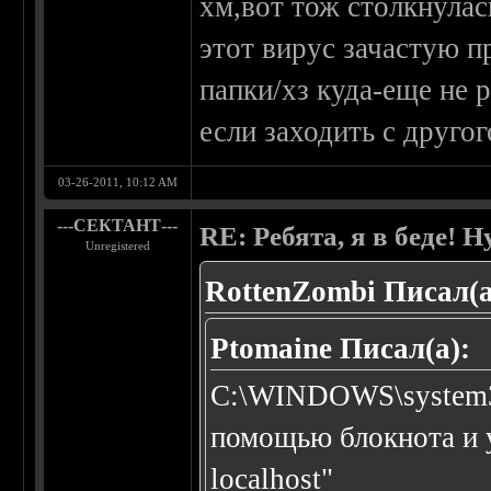
хм,вот тож столкнулась
этот вирус зачастую пр
папки/хз куда-еще не 
если заходить с друго
03-26-2011, 10:12 AM
---СЕКТАНТ---
RE: Ребята, я в беде!
Unregistered
RottenZombi Писал(а
Ptomaine Писал(а):
C:\WINDOWS\system32\
помощью блокнота и у
localhost"