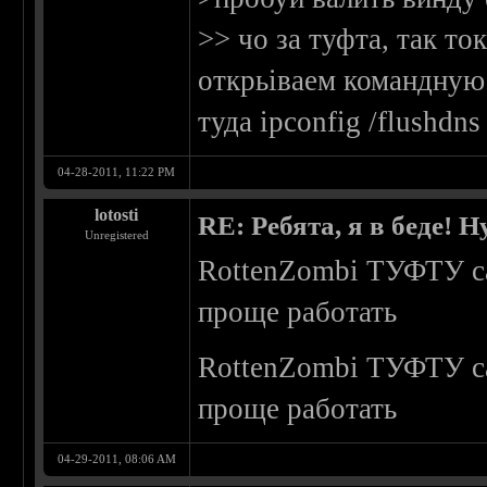
>> чо за туфта, так то
открьіваем командную 
туда ipconfig /flushdn
04-28-2011, 11:22 PM
lotosti
RE: Ребята, я в беде!
Unregistered
RottenZombi ТУФТУ са
проще работать
RottenZombi ТУФТУ са
проще работать
04-29-2011, 08:06 AM