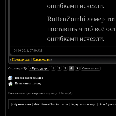
ошибками исчезли.
RottenZombi ламер тот
поставить чтоб всё ост
ошибками исчезли.
04-30-2011, 07:40 AM
«
Предыдущая
|
Следующая
»
Страницы (5):
« Предыдущая
1
2
3
4
5
Следующая »
Версия для просмотра
Подписаться на тему
Пользователи просматривают эту тему: 1 Гость(ей)
|
Обратная связь
|
Metal Torrent Tracker Forum
|
Вернуться к началу
|
|
Лёгкий режи