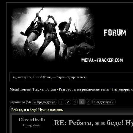
Здравствуйте, Гость! (
Вход
—
Зарегистрироваться
)
Metal Torrent Tracker Forum
›
Разговоры на различные темы
›
Разговоры 
 0
Страницы (5):
« Предыдущая
1
2
3
4
5
Следующая »
Ребята, я в беде! Нужна помощь
ClassicDeath
RE: Ребята, я в беде!
Unregistered