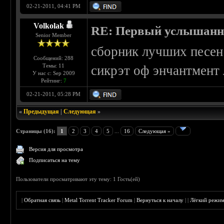
02-21-2011, 04:41 PM
Volkolak
RE: Первый услышанн
Senior Member
сборник лучших песен х
Сообщений: 288
Темы: 11
сикрэт оф энчантмент 
У нас с: Sep 2009
Рейтинг:
7
02-21-2011, 05:28 PM
«
Предыдущая
|
Следующая
»
Страницы (16):
1
2
3
4
5
...
16
Следующая »
Версия для просмотра
Подписаться на тему
Пользователи просматривают эту тему: 1 Гость(ей)
|
Обратная связь
|
Metal Torrent Tracker Forum
|
Вернуться к началу
|
|
Лёгкий режи