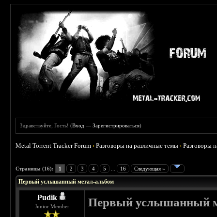
Здравствуйте, Гость! (
Вход
—
Зарегистрироваться
)
Metal Torrent Tracker Forum
›
Разговоры на различные темы
›
Разговоры 
 4.6
Страницы (16):
1
2
3
4
5
...
16
Следующая »
Первый услышанный метал-альбом
Pudik
Первый услышанный м
Junior Member