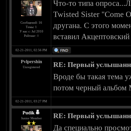
Что-то типа опроса...
Twisted Sister "Come 
Сообщений: 16
другана. С этого моме
Темы: 1
У нас с: Jul 2010
вставил Акцептовский 
Рейтинг:
0
02-21-2011, 02:56 PM
Pvlpershin
RE: Первый услышанн
Unregistered
Вроде бы такая тема у
потом черный альбом 
02-21-2011, 03:27 PM
Pudik
RE: Первый услышанн
Junior Member
Да специально просмот