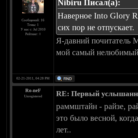
Nibiru Писал(а):
Наверное Into Glory 
Сообщений: 16
Темы: 1
сих пор не отпускает.
У нас с: Jul 2010
Рейтинг:
0
Я-давний почитатель 
мой самый нелюбимый и
02-21-2011, 04:28 PM
Ro-neF
RE: Первый услышанн
Unregistered
раммштайн - райзе, ра
это было весной, когда
лет..