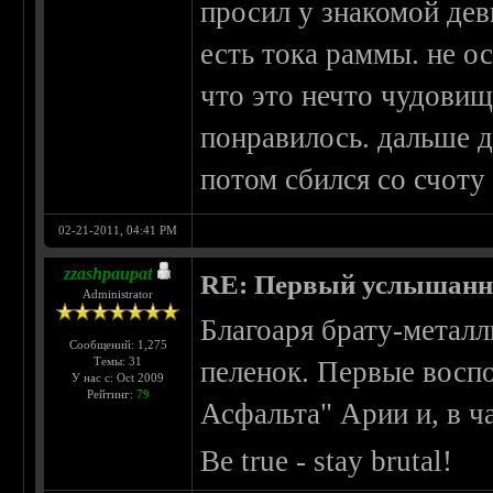
просил у знакомой дев
есть тока раммы. не о
что это нечто чудови
понравилось. дальше д
потом сбился со счоту
02-21-2011, 04:41 PM
zzashpaupat
RE: Первый услышанн
Administrator
Благоаря брату-металл
Сообщений: 1,275
Темы: 31
пеленок. Первые воспо
У нас с: Oct 2009
Рейтинг:
79
Асфальта" Арии и, в ча
Be true - stay brutal!