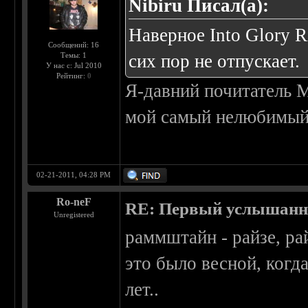
Nibiru Писал(а):
Наверное Into Glory 
Сообщений: 16
Темы: 1
сих пор не отпускает.
У нас с: Jul 2010
Рейтинг:
0
Я-давний почитатель 
мой самый нелюбимый и
02-21-2011, 04:28 PM
Ro-neF
RE: Первый услышанн
Unregistered
раммштайн - райзе, ра
это было весной, когда
лет..