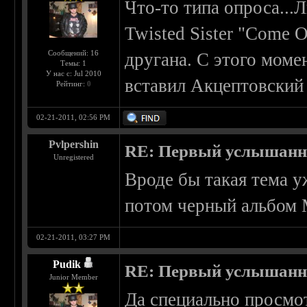
Что-то типа опроса...
Twisted Sister "Come 
Сообщений: 16
другана. С этого моме
Темы: 1
У нас с: Jul 2010
вставил Акцептовский 
Рейтинг:
0
02-21-2011, 02:56 PM
Pvlpershin
RE: Первый услышанн
Unregistered
Вроде бы такая тема у
потом черный альбом 
02-21-2011, 03:27 PM
Pudik
RE: Первый услышанн
Junior Member
Да специально просмот