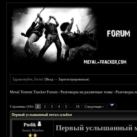
Здравствуйте, Гость! (
Вход
—
Зарегистрироваться
)
Metal Torrent Tracker Forum
›
Разговоры на различные темы
›
Разговоры 
 4.6
Страницы (16):
1
2
3
4
5
...
16
Следующая »
Первый услышанный метал-альбом
Pudik
Первый услышанный м
Junior Member