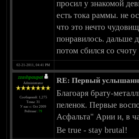
просил у знакомой дев
есть тока раммы. не о
что это нечто чудови
понравилось. дальше д
потом сбился со счоту
02-21-2011, 04:41 PM
zzashpaupat
RE: Первый услышанн
Administrator
Благоаря брату-металл
Сообщений: 1,275
Темы: 31
пеленок. Первые воспо
У нас с: Oct 2009
Рейтинг:
79
Асфальта" Арии и, в ча
Be true - stay brutal!