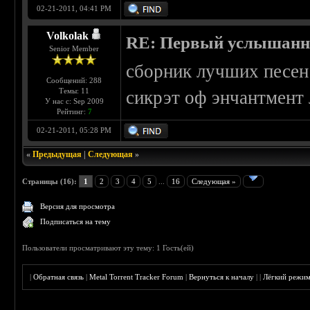
02-21-2011, 04:41 PM
Volkolak
RE: Первый услышанн
Senior Member
сборник лучших песен х
Сообщений: 288
Темы: 11
сикрэт оф энчантмент 
У нас с: Sep 2009
Рейтинг:
7
02-21-2011, 05:28 PM
«
Предыдущая
|
Следующая
»
Страницы (16):
1
2
3
4
5
...
16
Следующая »
Версия для просмотра
Подписаться на тему
Пользователи просматривают эту тему: 1 Гость(ей)
|
Обратная связь
|
Metal Torrent Tracker Forum
|
Вернуться к началу
|
|
Лёгкий режи