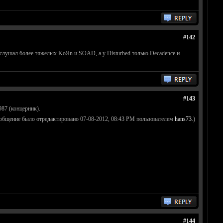
#142
 слушал более тяжелых KoЯn и SOAD, а у Disturbed только Decadence и
#143
87 (концерник).
ообщение было отредактировано 07-08-2012, 08:43 PM пользователем
hans73
.)
#144