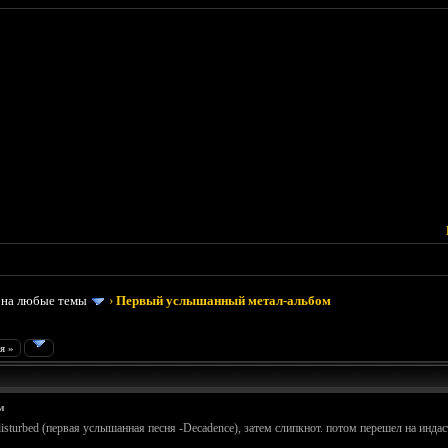
 на любые темы
›
Первый услышанный метал-альбом
я »
м
disturbed (первая услышанная песня -Decadence), затем слипкнот. потом перешел на индастр