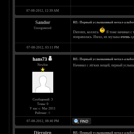
07-08-2012, 12:39 AM
Sandor
RE: Первый услышанный метал-альбо
Unregistered
Dieroten, коллега
Я тоже начинал с 
понравилась. Имхо, их музыка
очень
од
07-08-2012, 03:11 PM
hans73
RE: Первый услышанный метал-альбо
Newbie
Начинал с лёгких вещей, первый услыша
Сообщений: 3
Темы: 0
У нас с: Mar 2011
Рейтинг:
0
07-08-2012, 08:40 PM
Dieroten
RE: Первый услышанный метал-альбо