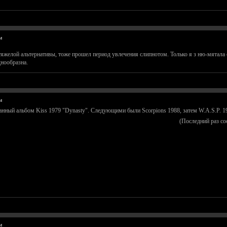
м
тяжелой альтернативы, тоже прошел период увлечения слипнотом. Только я з ню-мятала
нообразна.
м
нный альбом Kiss 1979 "Dynasty". Следующими были Scorpions 1988, затем W.A.S.P. 19
(Последний раз с
м