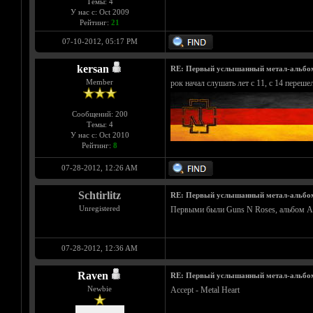
Темы: 4
У нас с: Oct 2009
Рейтинг:
21
07-10-2012, 05:17 PM
kersan
RE: Первый услышанный метал-альбо
Member
рок начал слушать лет с 11, с 14 переш
Сообщений: 200
Темы: 4
У нас с: Oct 2010
Рейтинг:
8
07-28-2012, 12:26 AM
Schtirlitz
RE: Первый услышанный метал-альбо
Unregistered
Первыми были Guns N Roses, альбом Appeti
07-28-2012, 12:36 AM
Raven
RE: Первый услышанный метал-альбо
Newbie
Accept - Metal Heart