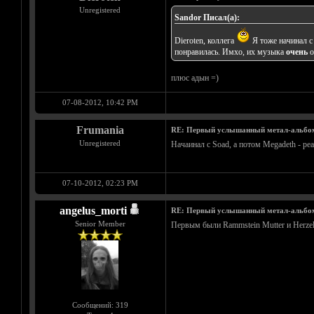
Unregistered
Sandor Писал(а):
Dieroten, коллега
Я тоже начинал с
понравилась. Имхо, их музыка
очень
о
плюс адын =)
07-08-2012, 10:42 PM
Frumania
RE: Первый услышанный метал-альбо
Unregistered
Начаинал с Soad, а потом Megadeth - pea
07-10-2012, 02:23 PM
angelus_morti
RE: Первый услышанный метал-альбо
Senior Member
Первым были Rammstein Mutter и Herzele
Сообщений: 319