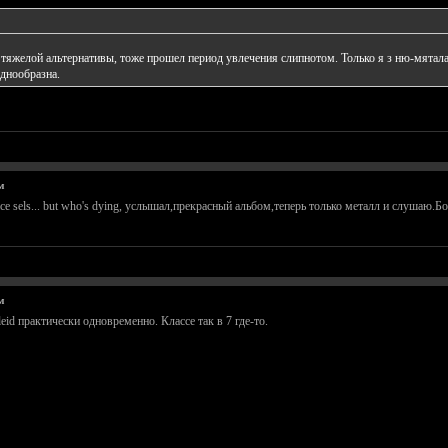
 тяжелой альтернативы, тоже прошел период увлечения слипнотом. Только я з ню-мятал
днообразна.
м
ce sels... but who's dying, услышал,прекрасный альбом,теперь только металл и слушаю.Б
м
id практически одновременно. Классе так в 7 где-то.