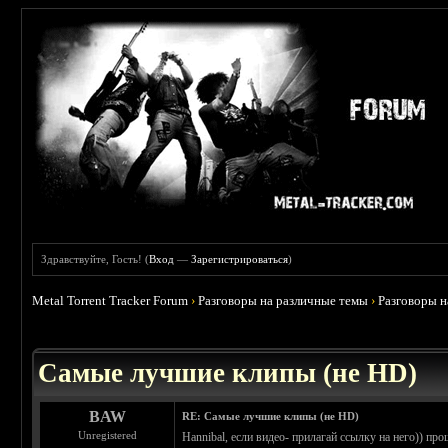
Здравствуйте, Гость! (
Вход
—
Зарегистрироваться
)
Metal Torrent Tracker Forum
›
Разговоры на различные темы
›
Разговоры 
 0
Самые лучшие клипы (не HD)
BAW
RE: Самые лучшие клипы (не HD)
Unregistered
Hannibal, если видео- прилагай ссылку на него)) про