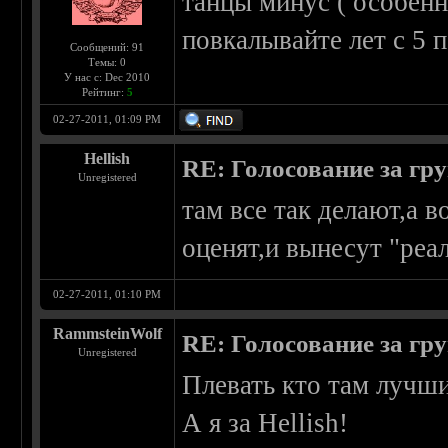
танцы минус ( особенно
повкалывайте лет с 5 
Сообщений: 91
Темы: 0
У нас с: Dec 2010
Рейтинг:
5
02-27-2011, 01:09 PM
Hellish
RE: Голосование за гр
Unregistered
там все так делают,а 
оценят,и вынесут "реа
02-27-2011, 01:10 PM
RammsteinWolf
RE: Голосование за гр
Unregistered
Плевать кто там лучши
А я за Hellish!