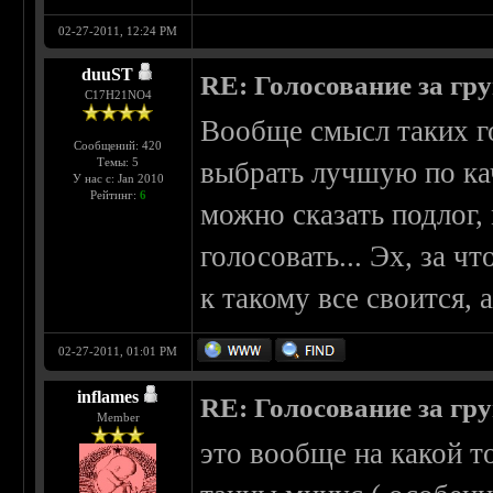
02-27-2011, 12:24 PM
duuST
RE: Голосование за гр
С17H21NO4
Вообще смысл таких г
Сообщений: 420
Темы: 5
выбрать лучшую по кач
У нас с: Jan 2010
Рейтинг:
6
можно сказать подлог,
голосовать... Эх, за ч
к такому все своится,
02-27-2011, 01:01 PM
inflames
RE: Голосование за гр
Member
это вообще на какой т