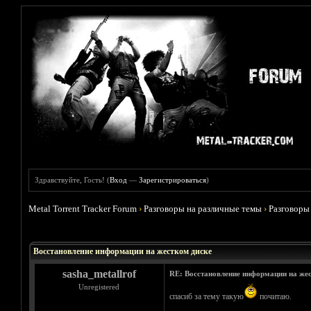
Здравствуйте, Гость! (
Вход
—
Зарегистрироваться
)
Metal Torrent Tracker Forum
›
Разговоры на различные темы
›
Разговоры
Голосов: 1 - Средняя оценка: 5
1
2
3
4
5
Восстановление информации на жестком диске
sasha_metallrof
RE: Восстановление информации на жес
Unregistered
спасиб за тему такую
почитаю.