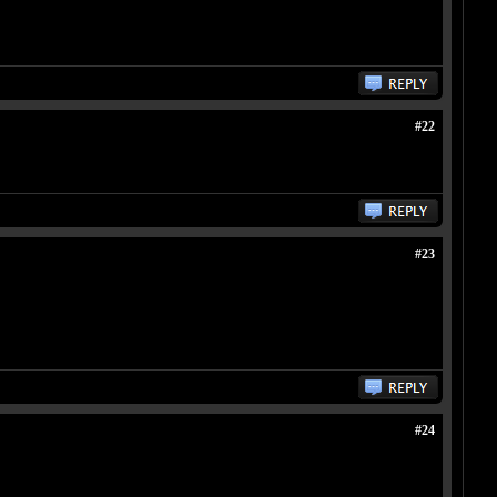
#22
#23
#24