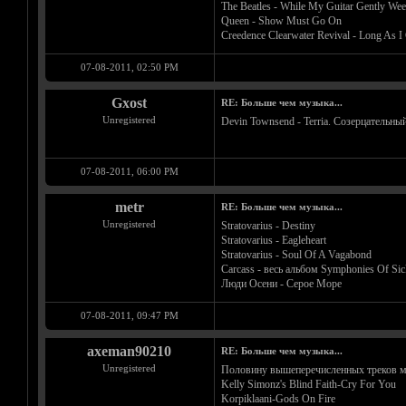
The Beatles - While My Guitar Gently We
Queen - Show Must Go On
Creedence Clearwater Revival - Long As I
07-08-2011, 02:50 PM
Gxost
RE: Больше чем музыка...
Unregistered
Devin Townsend - Terria. Созерцательны
07-08-2011, 06:00 PM
metr
RE: Больше чем музыка...
Unregistered
Stratovarius - Destiny
Stratovarius - Eagleheart
Stratovarius - Soul Of A Vagabond
Carcass - весь альбом Symphonies Of Sic
Люди Осени - Серое Море
07-08-2011, 09:47 PM
axeman90210
RE: Больше чем музыка...
Unregistered
Половину вышеперечисленных треков мо
Kelly Simonz's Blind Faith-Cry For You
Korpiklaani-Gods On Fire