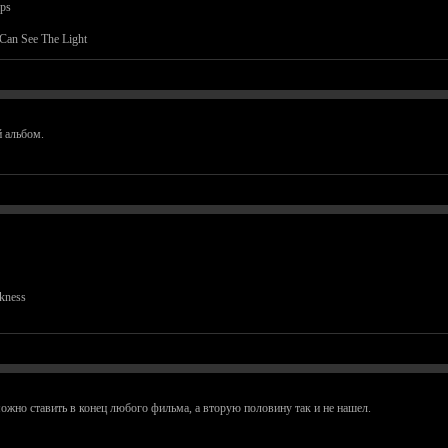
eps
 Can See The Light
й альбом.
kness
жно ставить в конец любого фильма, а вторую половину так и не нашел.