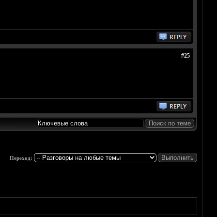
#25
Переход: