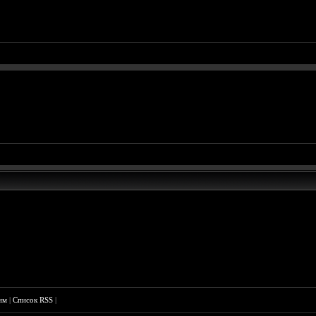
им
|
Список RSS
|