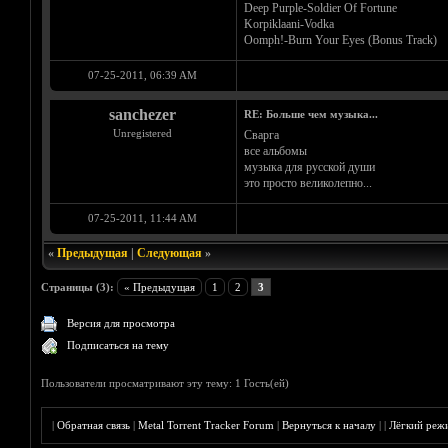
Deep Purple-Soldier Of Fortune
Korpiklaani-Vodka
Oomph!-Burn Your Eyes (Bonus Track)
07-25-2011, 06:39 AM
sanchezer
RE: Больше чем музыка...
Unregistered
Сварга
все альбомы
музыка для русской души
это просто великолепно...
07-25-2011, 11:44 AM
«
Предыдущая
|
Следующая
»
Страницы (3):
« Предыдущая
1
2
3
Версия для просмотра
Подписаться на тему
Пользователи просматривают эту тему: 1 Гость(ей)
|
Обратная связь
|
Metal Torrent Tracker Forum
|
Вернуться к началу
|
|
Лёгкий реж