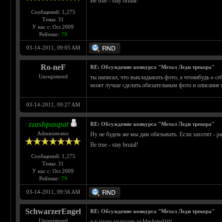
Be true - stay brutal!
Сообщений: 1,275
Темы: 31
У нас с: Oct 2009
Рейтинг:
79
03-14-2011, 09:05 AM
Ro-neF
RE: Обсуждение конкурса "Метал Леди трекера"
Unregistered
ты написал, что выкладывать фото, а чтонибудь о се
можт лучше сделать обязательным фото и описание п
03-14-2011, 09:27 AM
zzashpaupat
RE: Обсуждение конкурса "Метал Леди трекера"
Administrator
Ну не будем же мы дам обязывать. Если захотят - р
Be true - stay brutal!
Сообщений: 1,275
Темы: 31
У нас с: Oct 2009
Рейтинг:
79
03-14-2011, 09:56 AM
SchwarzerEngel
RE: Обсуждение конкурса "Метал Леди трекера"
Unregistered
а я сразу голосую за blackme)))))