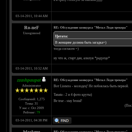
03-14-2011, 10:44 AM
Ro-neF
RE: Обсуждение конкурса "Метал Леди трекера"
Unregistered
Цитата:
В женщине должна быть загадка=)
тогда согласен =)
ну что ж, старт дан, алилуя *радуецо*
03-14-2011, 10:52 AM
zzashpaupat
RE: Обсуждение конкурса "Метал Леди трекера"
Administrator
Вот Lioness - молодец! Не побоялась быть первой.
Tanata - 2 и 4 фото круты)
Сообщений: 1,275
Be true - stay brutal!
Темы: 31
(Пос
У нас с: Oct 2009
Рейтинг:
79
03-14-2011, 04:38 PM
blackme
RE: Обсуждение конкурса "Метал Леди трекера"