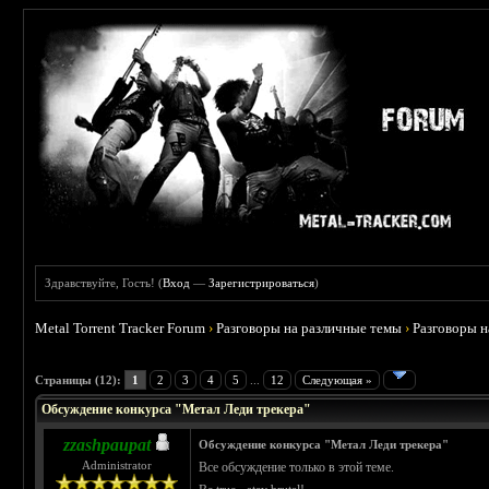
Здравствуйте, Гость! (
Вход
—
Зарегистрироваться
)
Metal Torrent Tracker Forum
›
Разговоры на различные темы
›
Разговоры 
 4.5
Страницы (12):
1
2
3
4
5
...
12
Следующая »
Обсуждение конкурса "Метал Леди трекера"
zzashpaupat
Обсуждение конкурса "Метал Леди трекера"
Administrator
Все обсуждение только в этой теме.