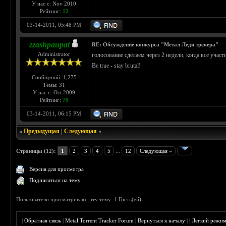
У нас с: Nov 2010
Рейтинг:
12
03-14-2011, 05:48 PM
zzashpaupat
RE: Обсуждение конкурса "Метал Леди трекера"
Administrator
голосование сделаем через 2 недели, когда все учас
Be true - stay brutal!
Сообщений: 1,275
Темы: 31
У нас с: Oct 2009
Рейтинг:
79
03-14-2011, 06:15 PM
«
Предыдущая
|
Следующая
»
Страницы (12):
1
2
3
4
5
...
12
Следующая »
Версия для просмотра
Подписаться на тему
Пользователи просматривают эту тему: 1 Гость(ей)
|
Обратная связь
|
Metal Torrent Tracker Forum
|
Вернуться к началу
|
|
Лёгкий режи