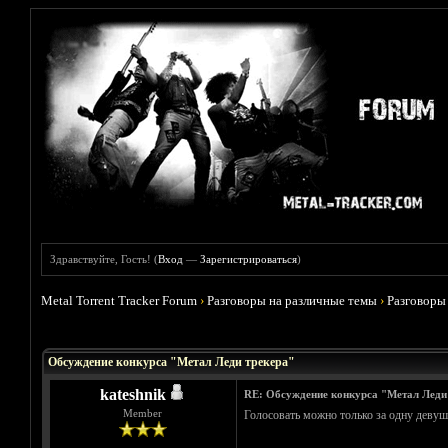
Здравствуйте, Гость! (
Вход
—
Зарегистрироваться
)
Metal Torrent Tracker Forum
›
Разговоры на различные темы
›
Разговоры
Голосов: 6 - Средняя оценка: 4.5
1
2
3
4
5
Обсуждение конкурса "Метал Леди трекера"
kateshnik
RE: Обсуждение конкурса "Метал Леди
Member
Голосовать можно только за одну девушк