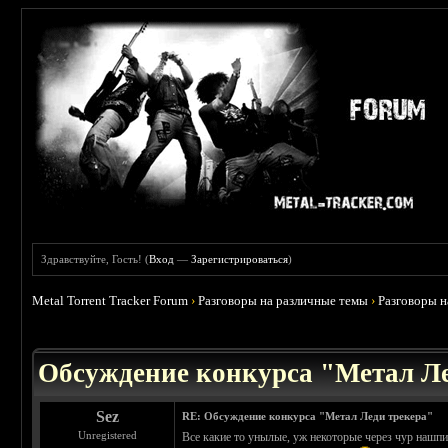
Здравствуйте, Гость! (
Вход
—
Зарегистрироваться
)
Metal Torrent Tracker Forum
›
Разговоры на различные темы
›
Разговоры 
 4.5
Обсуждение конкурса "Метал Ле
Sez
RE: Обсуждение конкурса "Метал Леди трекера"
Unregistered
Все какие то унылые, уж некоторые через чур нашпи