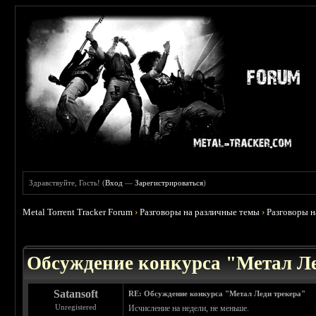
Здравствуйте, Гость! (
Вход
—
Зарегистрироваться
)
Metal Torrent Tracker Forum
›
Разговоры на различные темы
›
Разговоры 
 4.5
Обсуждение конкурса "Метал Ле
Satansoft
RE: Обсуждение конкурса "Метал Леди трекера"
Unregistered
Исчисление на недели, не меньше.