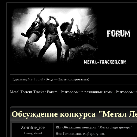
Здравствуйте, Гость! (
Вход
—
Зарегистрироваться
)
Metal Torrent Tracker Forum
›
Разговоры на различные темы
›
Разговоры 
 4.5
Обсуждение конкурса "Метал Ле
Zombie_ice
RE: Обсуждение конкурса "Метал Леди трекера"
Unregistered
Нет. Голосование ещё доступно.