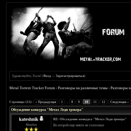
Здравствуйте, Гость! (
Вход
—
Зарегистрироваться
)
Metal Torrent Tracker Forum
›
Разговоры на различные темы
›
Разговоры 
 4.5
Страницы (12):
« Предыдущая
1
...
8
9
10
11
12
Следующая »
Обсуждение конкурса "Метал Леди трекера"
kateshnik
RE: Обсуждение конкурса "Метал Леди трекера"
Member
Во второй еще никто не голосовал