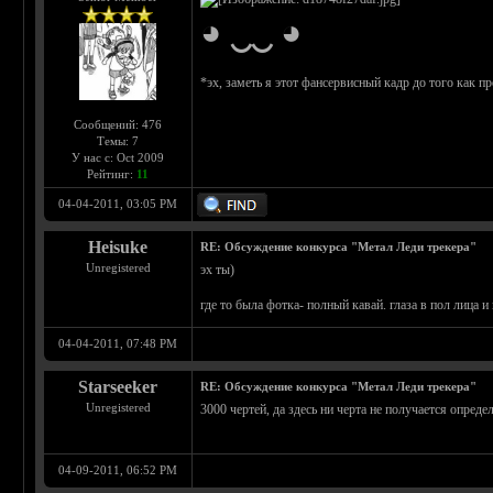
◕ ‿‿ ◕
*эх, заметь я этот фансервисный кадр до того как п
Сообщений: 476
Темы: 7
У нас с: Oct 2009
Рейтинг:
11
04-04-2011, 03:05 PM
Heisuke
RE: Обсуждение конкурса "Метал Леди трекера"
Unregistered
эх ты)
где то была фотка- полный кавай. глаза в пол лица 
04-04-2011, 07:48 PM
Starseeker
RE: Обсуждение конкурса "Метал Леди трекера"
Unregistered
3000 чертей, да здесь ни черта не получается опре
04-09-2011, 06:52 PM