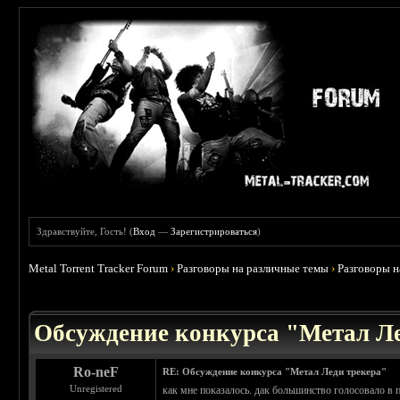
Здравствуйте, Гость! (
Вход
—
Зарегистрироваться
)
Metal Torrent Tracker Forum
›
Разговоры на различные темы
›
Разговоры 
 4.5
Обсуждение конкурса "Метал Ле
Ro-neF
RE: Обсуждение конкурса "Метал Леди трекера"
Unregistered
как мне показалось. дак большинство голосовало в п