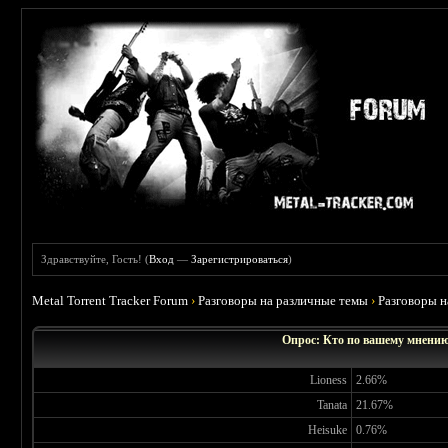
Здравствуйте, Гость! (
Вход
—
Зарегистрироваться
)
Metal Torrent Tracker Forum
›
Разговоры на различные темы
›
Разговоры 
Опрос: Кто по вашему мнению
Lioness
2.66%
Tanata
21.67%
Heisuke
0.76%