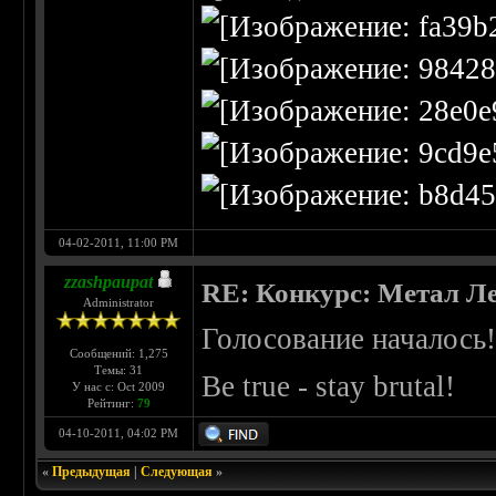
04-02-2011, 11:00 PM
zzashpaupat
RE: Конкурс: Метал Ле
Administrator
Голосование началось
Сообщений: 1,275
Темы: 31
Be true - stay brutal!
У нас с: Oct 2009
Рейтинг:
79
04-10-2011, 04:02 PM
«
Предыдущая
|
Следующая
»