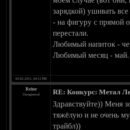
моем случае (вот они
зарядкой) ушивать все
- на фигуру с прямой 
перестали.
Любимый напиток - че
Любимый месяц - май.
04-02-2011, 04:15 PM
Reine
RE: Конкурс: Метал Ле
Unregistered
Здравствуйте)) Меня з
тяжёлую и не очень му
трайбл))