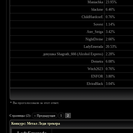
Maniachka
23.95%
blackme
6.46%
ChildHardcorE
0.76%
Sovest
1.14%
Ater_Striga
3.42%
NightDivine
2.66%
LadyEmerada
20.53%
девушка Shagrath_666 (Alcohol Express)
2.28%
Demetra
6.08%
Witch2623
0.76%
ENFOR
3.80%
ElviraBlack
3.04%
* Вы проголосовали за этот ответ.
Страницы (2):
« Предыдущая
1
2
Конкурс: Метал Леди трекера