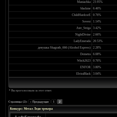
Maniachka
23.95%
blackme
6.46%
ChildHardcorE
0.76%
Sovest
1.14%
Ater_Striga
3.42%
NightDivine
2.66%
LadyEmerada
20.53%
девушка Shagrath_666 (Alcohol Express)
2.28%
Demetra
6.08%
Witch2623
0.76%
ENFOR
3.80%
ElviraBlack
3.04%
* Вы проголосовали за этот ответ.
Страницы (2):
« Предыдущая
1
2
Конкурс: Метал Леди трекера