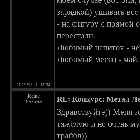
моем случае (вот они
зарядкой) ушивать все
- на фигуру с прямой 
перестали.
Любимый напиток - че
Любимый месяц - май.
04-02-2011, 04:15 PM
Reine
RE: Конкурс: Метал Ле
Unregistered
Здравствуйте)) Меня з
тяжёлую и не очень му
трайбл))