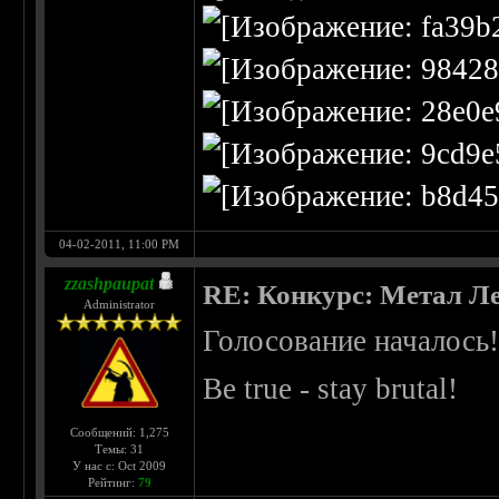
04-02-2011, 11:00 PM
zzashpaupat
RE: Конкурс: Метал Ле
Administrator
Голосование началось
Be true - stay brutal!
Сообщений: 1,275
Темы: 31
У нас с: Oct 2009
Рейтинг:
79